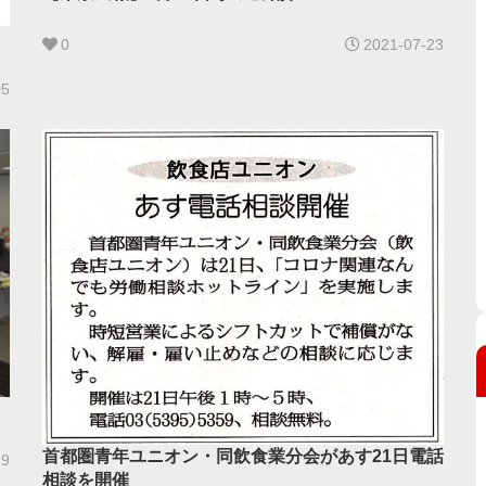
0
2021-07-23
05
首都圏青年ユニオン・同飲食業分会があす21日電話
29
相談を開催