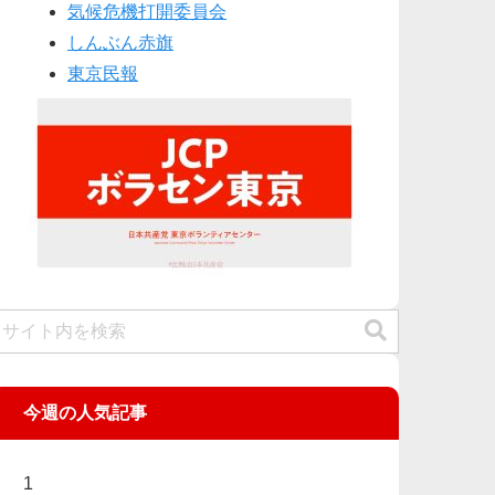
気候危機打開委員会
しんぶん赤旗
東京民報
今週の人気記事