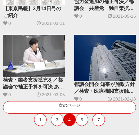
協力金追加の補正可決／都
議会 共産党「独自策拡充
【東京民報】3月14日号の
を」
ご紹介
0
2021-05-15
0
2021-03-11
検査・業者支援拡充を／都
都議会開会 知事が施政方針
議会で補正予算を可決 あぜ
／検査・医療機関支援触れ
上三和子氏が討論
0
2021-03-05
ず
0
2021-02-18
次のページ
…
…
1
3
4
5
7