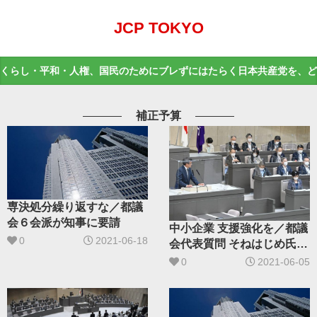
JCP TOKYO
くらし・平和・人権、国民のためにブレずにはたらく日本共産党を、ど
補正予算
専決処分繰り返すな／都議
会６会派が知事に要請
中小企業 支援強化を／都議
0
2021-06-18
会代表質問 そねはじめ氏が
求める
0
2021-06-05