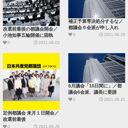
補正予算専決処分するな／
都議会６会派が申し入れ
改選前最後の都議会開会／
0
2021-05-29
小池知事五輪開催に固執
0
2021-06-02
6月議会「10日間に」／都
議会6会派、議長に要請
0
2021-05-21
定例都議会 来月１日開会／
改選前最後
0
2021-05-26