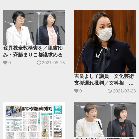
変異株全数検査を／里吉ゆ
み・斉藤まりこ都議求める
0
2021-05-15
吉良よし子議員 文化芸術
支援遅れ批判／文科相 遡
及救済に言及
0
2021-03-23