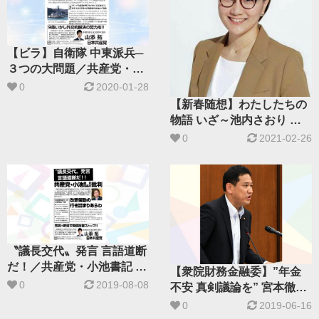
【ビラ】自衛隊 中東派兵─
３つの大問題／共産党・志
位委員長が国会で追及
0
2020-01-28
【新春随想】わたしたちの
物語 いざ～池内さおり 衆
院東京比例予定候補
0
2021-02-26
〝議長交代〟発言 言語道断
だ！／共産党・小池書記 局
【衆院財務金融委】”年金
長が批判
0
2019-08-08
不安 真剣議論を” 宮本徹議
員「２０００万」否定論を
0
2019-06-16
批判