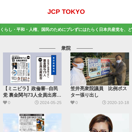
JCP TOKYO
くらし・平和・人権、国民のためにブレずにはたらく日本共産党を、ど
衆院
【ミニビラ】政倫審─自民
笠井亮衆院議員 比例ポス
党 裏金関与73人全員出席拒
ター張り出し
否
0
2024-05-25
0
2020-10-18