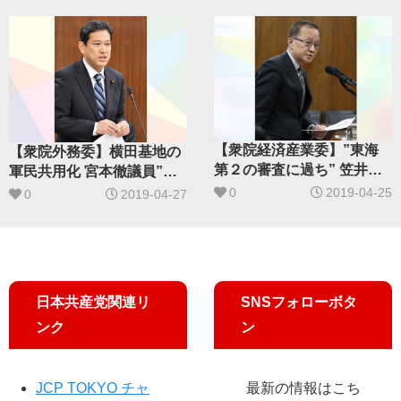
【衆院経済産業委】”東海
【衆院外務委】横田基地の
第２の審査に過ち” 笠井議
軍民共用化 宮本徹議員”地
員が「適合」判断批判
元自治体の声聞け”
0
2019-04-25
0
2019-04-27
日本共産党関連リ
SNSフォローボタ
ンク
ン
JCP TOKYO チャ
最新の情報はこち