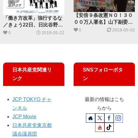
【安倍９条改憲ＮＯ！３０
「働き方改革」強行するな
００万人署名】山下副委員
／きょう22日、日比谷野音
長、里吉ゆみ都議ら宣伝
0
2018-05-02
で大集会
0
2018-05-22
日本共産党関連リ
SNSフォローボタ
ンク
ン
JCP TOKYO チャ
最新の情報はこち
ンネル
らから
JCP Movie
日本共産党東京都
議会議員団