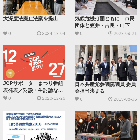
大深度法廃止法案を提出
気候危機打開ともに 市民
団体と笠井・吉良・山下氏
懇談
0
2024-12-04
0
2022-09-21
JCPサポーターまつり番組
日本共産党参議院議員 委員
表発表／対談・生討論など
会担当決まる
多彩
0
2020-12-26
0
2019-08-05