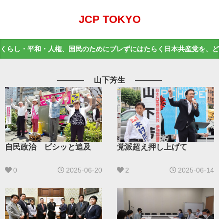
JCP TOKYO
くらし・平和・人権、国民のためにブレずにはたらく日本共産党を、ど
山下芳生
自民政治 ビシッと追及
党派超え押し上げて
0
2025-06-20
2
2025-06-14