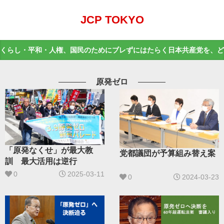
JCP TOKYO
くらし・平和・人権、国民のためにブレずにはたらく日本共産党を、ど
原発ゼロ
「原発なくせ」が最大教
党都議団が予算組み替え案
訓 最大活用は逆行
0
2025-03-11
0
2024-03-23