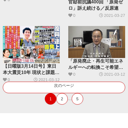
官邸前抗議400回 「原発ゼ
ロ」訴え続ける／反原連
0
2021-03-27
「原発廃止・再生可能エネ
【日曜版3月14日号】東日
ルギーへの転換こそ希望」
本大震災10年 現状と課題は
／原自連企画で笠井亮衆院
0
2021-03-12
／料理研究家・土井善晴さ
議員
0
2021-03-12
ん 地球思う料理
次のページ
…
1
2
5