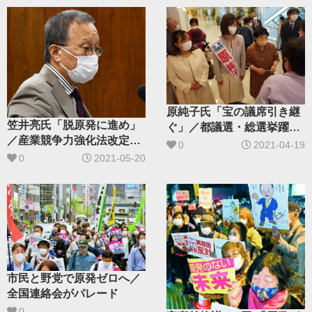
原純子氏「宝の議席引き継
笠井亮氏「脱原発に進め」
ぐ」／都議選・総選挙躍進
／産業競争力強化法改定に
へ 江戸川区で女性のつどい
0
2021-04-19
反対
0
2021-05-20
市民と野党で原発ゼロへ／
全国連絡会がパレード
0