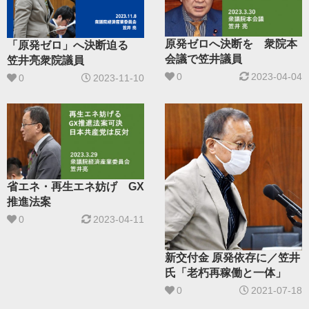
原発ゼロへ決断を 衆院本
「原発ゼロ」へ決断迫る
会議で笠井議員
笠井亮衆院議員
0
2023-04-04
0
2023-11-10
省エネ・再生エネ妨げ GX
推進法案
0
2023-04-11
新交付金 原発依存に／笠井
氏「老朽再稼働と一体」
0
2021-07-18