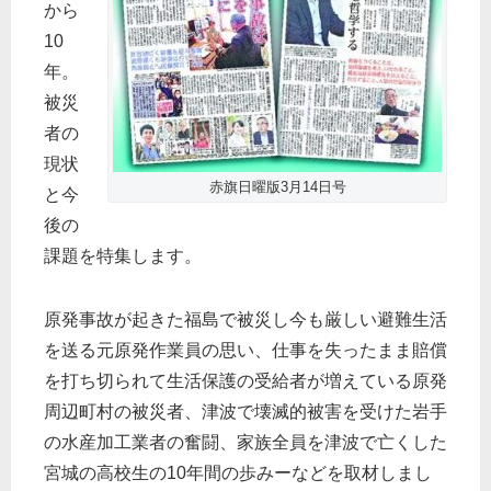
から
10
年。
被災
者の
現状
赤旗日曜版3月14日号
と今
後の
課題を特集します。
原発事故が起きた福島で被災し今も厳しい避難生活
を送る元原発作業員の思い、仕事を失ったまま賠償
を打ち切られて生活保護の受給者が増えている原発
周辺町村の被災者、津波で壊滅的被害を受けた岩手
の水産加工業者の奮闘、家族全員を津波で亡くした
宮城の高校生の10年間の歩みーなどを取材しまし