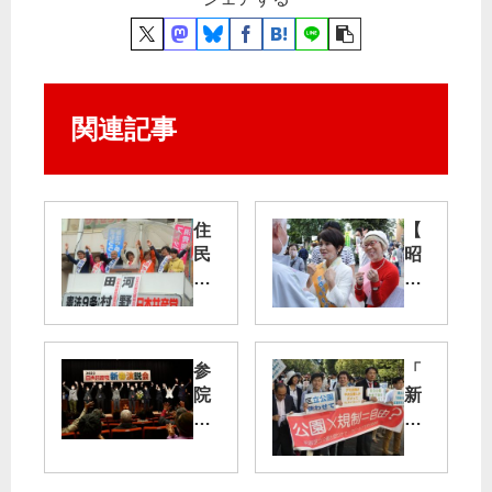
関連記事
住
【
民
昭
の
島
声
市
聞
長
く
・
参
「
共
市
院
新
産
議
選
宿
党
補
の
区
に
選
勝
デ
／
】
利
モ