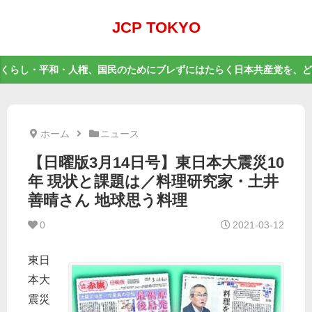
JCP TOKYO
くらし・平和・人権、国民のためにブレずにはたらく日本共産党を、ど
ホーム
ニュース
【日曜版3月14日号】東日本大震災10
年 現状と課題は／料理研究家・土井
善晴さん 地球思う料理
0
2021-03-12
東日
本大
震災