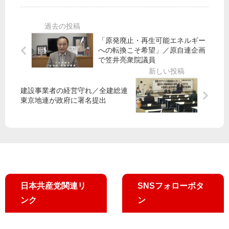
足
で
規
立
黒
政
制
、
川
権
は
江
雅
「原発廃止・再生可能エネルギー
交
憲
戸
子
への転換こそ希望」／原自連企画
代
法
川
市
で笠井亮衆院議員
の
違
で
長
足
反
田
候
掛
」
建設事業者の経営守れ／全建総連
村
補
東京地連が政府に署名提出
か
公
智
、
り
園
子
山
を
使
副
花
用
委
の
制
員
り
限
長
子
見
ら
市
直
訴
議
日本共産党関連リ
SNSフォローボタ
し
え
候
ンク
ン
求
補
め
が
る
訴