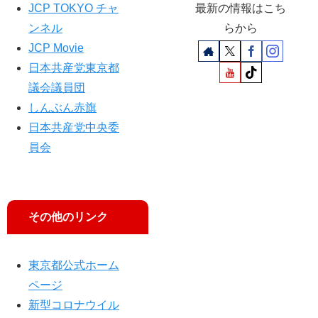
JCP TOKYO チャ
最新の情報はこち
デ
え
モ
ンネル
らから
に
JCP Movie
山
日本共産党東京都
添
拓
議会議員団
参
しんぶん赤旗
院
日本共産党中央委
議
員会
員
、
大
山
と
その他のリンク
も
子
都
東京都公式ホーム
議
ページ
ら
新型コロナウイル
参