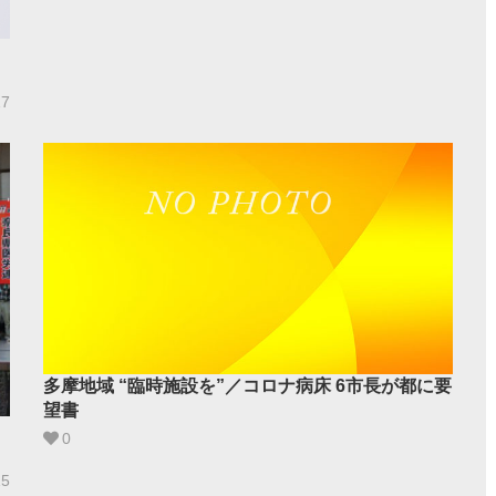
17
多摩地域 “臨時施設を”／コロナ病床 6市長が都に要
望書
0
15