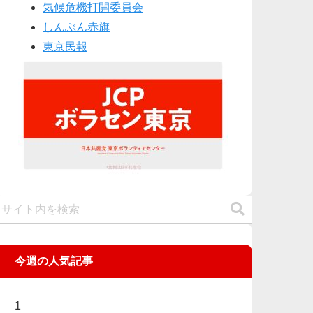
気候危機打開委員会
しんぶん赤旗
東京民報
今週の人気記事