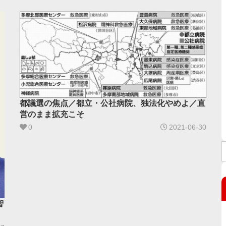
都議選の焦点／都立・公社病院、独法化やめよ／直
営のまま拡充こそ
0
2021-06-30
智