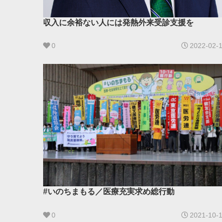
収入に余裕ない人には発熱外来受診支援を
0
2022-02-
#いのちまもる／医療充実求め総行動
0
2021-10-