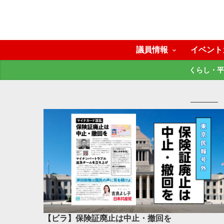
議員情報
イベント
くらし・平
【ビラ】保険証廃止は中止・撤回を