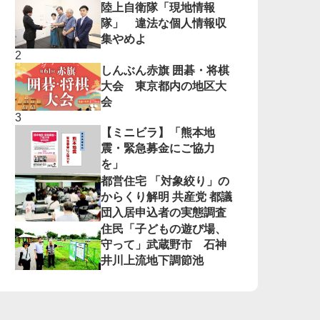
陸上自衛隊「現地情報
隊」 違法な個人情報収
集やめよ
しんぶん赤旗 囲碁・将棋
大会 東京都内の地区大
会
【ミニビラ】「熊本地
震・緊急募金にご協力
を」
都営住宅 「対象絞り」の
からくり解明 共産党 都議
団入居申込者の実態調査
住民「子どもの遊び場、
守って」武蔵野市 石神
井川上流地下調節池