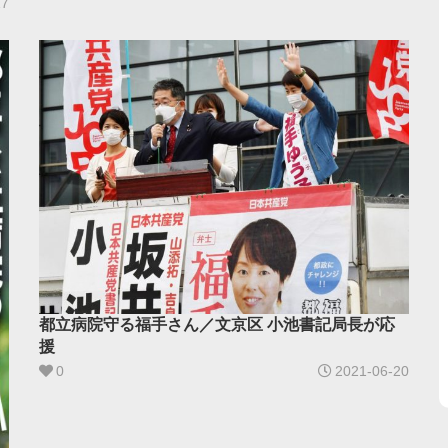
17
都立病院守る福手さん／文京区 小池書記局長が応
援
0
2021-06-20