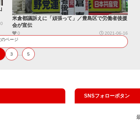
山
米倉都議訴えに「頑張って」／豊島区で労働者後援
20
会が宣伝
0
2021-06-16
次のページ
…
2
3
5
SNSフォローボタン