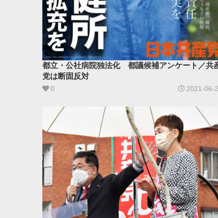
都立・公社病院独法化 都議候補アンケート／共
党は断固反対
0
2021-06-