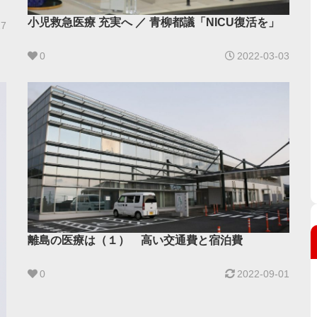
小児救急医療 充実へ ／ 青柳都議「NICU復活を」
27
0
2022-03-03
離島の医療は（１） 高い交通費と宿泊費
0
2022-09-01