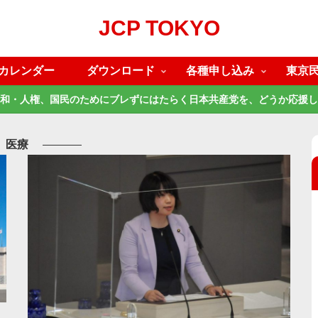
JCP TOKYO
カレンダー
ダウンロード
各種申し込み
東京
和・人権、国民のためにブレずにはたらく日本共産党を、どうか応援し
医療