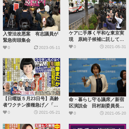
ケアに手厚く平和な東京実
入管法改悪案 有志議員が
現 原純子候補に託して／
緊急街頭集会
江戸川区の街頭演説 小池
0
2021-05-31
0
2023-05-11
書記局長が訴え
【日曜版５月23日号】高齢
命・暮らし守る議席／新宿
者ワクチン接種急げ／「せ
区演説会 田村副委員長
やろがいおじさん」の思い
大山都議勝利訴え
0
2021-05-21
0
2021-05-20