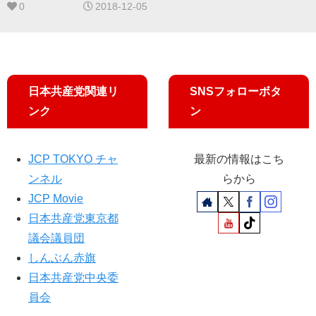
橋駅前
0
2018-12-05
日本共産党関連リ
SNSフォローボタ
ンク
ン
JCP TOKYO チャ
最新の情報はこち
ンネル
らから
JCP Movie
日本共産党東京都
議会議員団
しんぶん赤旗
日本共産党中央委
員会