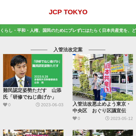
JCP TOKYO
くらし・平和・人権、国民のためにブレずにはたらく日本共産党を、ど
入管法改定案
難民認定姿勢ただす 山添
氏「研修でねじ曲げか」
入管法改悪止めよう東京・
0
2023-06-03
中央区 おぐり区議宣伝
0
2023-05-12