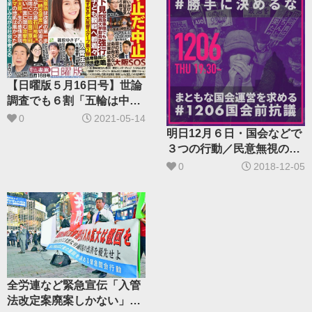
【日曜版５月16日号】世論
調査でも６割「五輪は中止
を」／子ども観戦 教員数
0
2021-05-14
百人で“下見”強行
明日12月６日・国会などで
３つの行動／民意無視の安
倍政権に抗議
0
2018-12-05
全労連など緊急宣伝「入管
法改定案廃案しかない」新