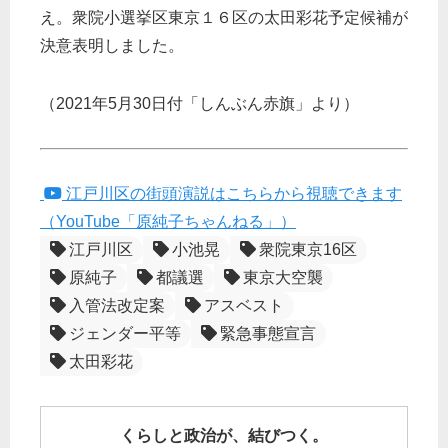
え。衆院小選挙区東京１６区の太田彩花予定候補が
決意表明しました。
（2021年5月30日付「しんぶん赤旗」より）
江戸川区の街頭演説はこちらから視聴できます
（YouTube「原純子ちゃんねる」）
江戸川区
小池晃
衆院東京16区
原純子
都議選
東京大空襲
入管法改定案
アスベスト
ジェンダー平等
緊急事態宣言
太田彩花
くらしと政治が、結びつく。