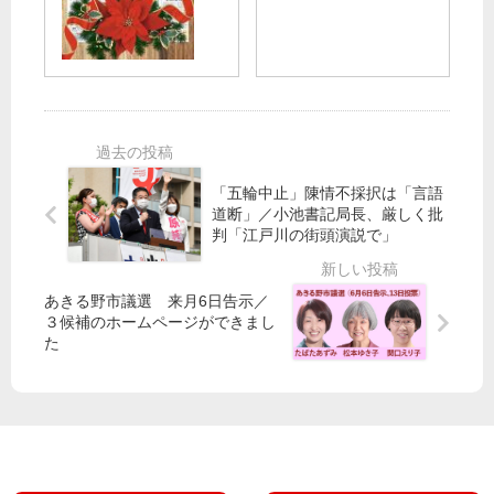
月
】
会
発
24
大
／
表
日
島
品
号
氏
川
≫
及
で
の
ば
小
ご
ず
池
紹
書
「五輪中止」陳情不採択は「言語
介
記
道断」／小池書記局長、厳しく批
判「江戸川の街頭演説で」
局
長
あきる野市議選 来月6日告示／
３候補のホームページができまし
た