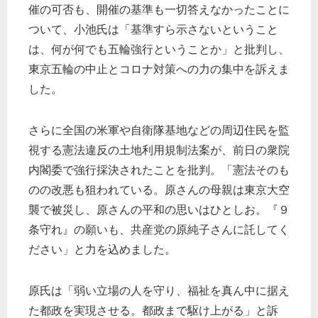
催の可否も、開催の基準も一切答えなかったことに
ついて、小池氏は「基準すら示さないということ
は、何が何でも五輪強行ということか」と批判し、
東京五輪の中止とコロナ対策への力の集中を訴えま
した。
さらに全国の米軍や自衛隊基地などの周辺住民を監
視する憲法違反の土地利用規制法案が、前日の衆院
内閣委で強行採決されたことを批判。「憲法そのも
のの改悪も狙われている。原さんの母親は東京大空
襲で被災し、原さんの平和の思いはひとしお。『９
条守れ』の願いも、共産党の原純子さんに託してく
ださい」と力を込めました。
原氏は「弱い立場の人を守り、福祉を真ん中に据え
た都政を実現させる。都政まで駆け上がる」と訴