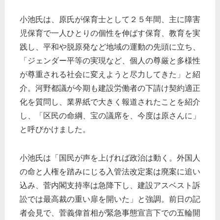
小池氏は、原氏が保育士として２５年間、主に障害
児保育で一人ひとりの個性を伸ばす保育、教育を実
践し、平和や脱原発など地域の運動の先頭に立ち、
「ジェンダー平等の実現など、個人の尊厳と多様性
が尊重される社会に変えようと尽力してきた」と紹
介。河野都議が今期も建設労働者の下請け契約適正
化を質問し、業界紙で大きく報道されたことを紹介
し、「区民の命綱、宝の議席を、今度は原さんに」
と呼びかけました。
小池氏は「国民が声を上げれば政治は動く。外国人
の命と人権を踏みにじる入管法改定案は廃案に追い
込み、菅内閣支持率は急降下し、建設アスベスト訴
訟では最高裁の重い扉を開いた」と強調。前日の記
者会見で、菅義偉首相が緊急事態宣言下での五輪開