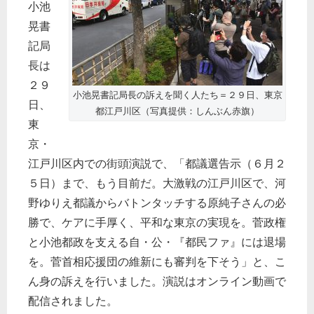
小池
晃書
記局
長は
２９
小池晃書記局長の訴えを聞く人たち＝２９日、東京
日、
都江戸川区（写真提供：しんぶん赤旗）
東
京・
江戸川区内での街頭演説で、「都議選告示（６月２
５日）まで、もう目前だ。大激戦の江戸川区で、河
野ゆりえ都議からバトンタッチする原純子さんの必
勝で、ケアに手厚く、平和な東京の実現を。菅政権
と小池都政を支える自・公・『都民ファ』には退場
を。菅首相応援団の維新にも審判を下そう」と、こ
ん身の訴えを行いました。演説はオンライン動画で
配信されました。