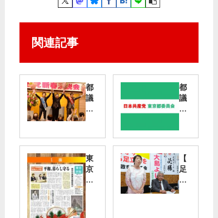
関連記事
都
都
議
議
選
補
・
選
総
大
選
田
挙
区
東
【
躍
京
足
進
森
民
立
へ
氏
報
区
党
の
≪
長
演
支
12
選
説
援