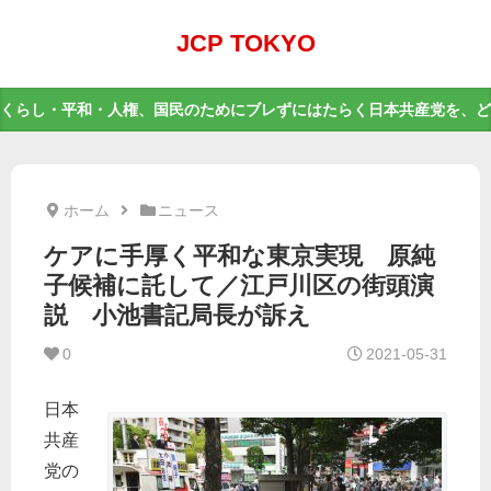
JCP TOKYO
くらし・平和・人権、国民のためにブレずにはたらく日本共産党を、ど
ホーム
ニュース
ケアに手厚く平和な東京実現 原純
子候補に託して／江戸川区の街頭演
説 小池書記局長が訴え
0
2021-05-31
日本
共産
党の