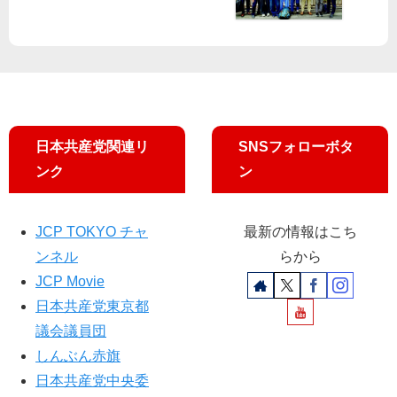
氏
朝
(11
「
生
日)
ず
」
藤
さ
で
田
ん
“政
り
工
治
ょ
事
転
う
」
日本共産党関連リ
SNSフォローボタ
換
こ
指
ンク
ン
を”
都
摘
議
／
来
JCP TOKYO チャ
最新の情報はこち
月
ンネル
らから
３
JCP Movie
日
日本共産党東京都
開
会
議会議員団
しんぶん赤旗
日本共産党中央委