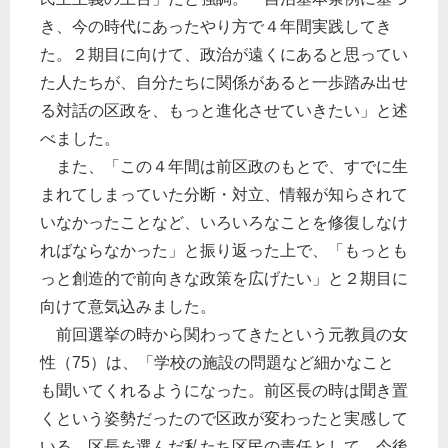
き、今の時代にあったやり方で４年間実践してき
た。２期目に向けて、政治が遠くにあると思ってい
た人たちが、自分たちに関係があると一歩踏み出せ
る対話の区政を、もっと進化させていきたい」と述
べました。
また、「この４年間は前区政のもとで、すでに生
まれてしまっていた分断・対立、情報が知らされて
いなかったことなど、いろいろなことを修復しなけ
ればならなかった」と振り返った上で、「もっとも
っと創造的で前向きな政策を広げたい」と２期目に
向けて意気込みました。
前回選挙の時から関わってきたという元教員の女
性（75）は、「学校の施設の問題など細かなこと
も聞いてくれるようになった。前区長の時は聞き置
くという姿勢だったので区政が変わったと実感して
いる。区長を選んだ私たち区民の責任として、今後