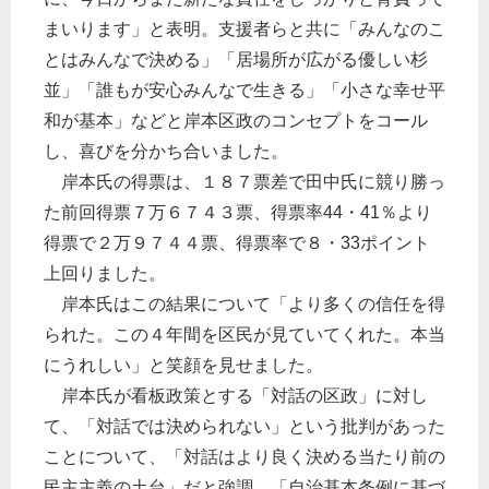
まいります」と表明。支援者らと共に「みんなのこ
とはみんなで決める」「居場所が広がる優しい杉
並」「誰もが安心みんなで生きる」「小さな幸せ平
和が基本」などと岸本区政のコンセプトをコール
し、喜びを分かち合いました。
岸本氏の得票は、１８７票差で田中氏に競り勝っ
た前回得票７万６７４３票、得票率44・41％より
得票で２万９７４４票、得票率で８・33ポイント
上回りました。
岸本氏はこの結果について「より多くの信任を得
られた。この４年間を区民が見ていてくれた。本当
にうれしい」と笑顔を見せました。
岸本氏が看板政策とする「対話の区政」に対し
て、「対話では決められない」という批判があった
ことについて、「対話はより良く決める当たり前の
民主主義の土台」だと強調。「自治基本条例に基づ