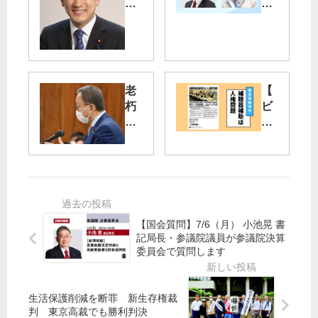
を
議
見
会
る
】
会
代
」
表
私
質
老
【
物
問
朽
ビ
化
(10
原
ラ
日)
発
】
首
原
の
補
相
田
再
聴
に
あ
稼
器
責
き
働
補
任
ら
中
助
／
都
【国会質問】7/6（月） 小池晃 書
止
は
宮
議
記局長・参議院議員が参議院決算
を
人
委員会で質問します
本
、
／
権
徹
一
笠
問
議
般
井
題
生活保護削減を断罪 新生存権裁
員
質
亮
判 東京高裁でも勝利判決
「
問