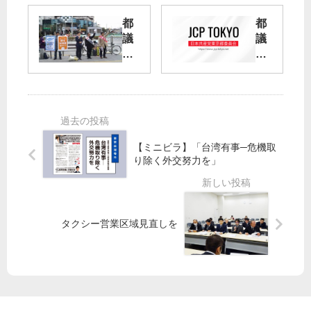
済
廃
早
止
都
都
く
に
議
議
／
！
選
会
衆
【
特
院
行
自
委
厚
動
公
生
予
に
会
労
定
審
場
働
】
判
見
【ミニビラ】「台湾有事─危機取
委
を
直
り除く外交努力を」
員
下
し
会
そ
を
で
う
報
宮
北
告
タクシー営業区域見直しを
本
多
共
徹
摩
産
議
3
党
員
区
議
・
員