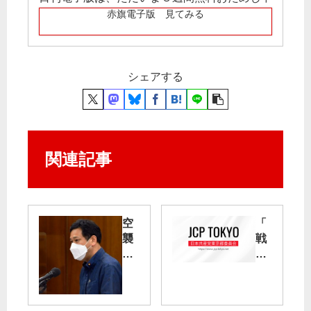
赤旗電子版 見てみる
シェアする
関連記事
空
「
襲
戦
被
争
害
法
者
」
救
を