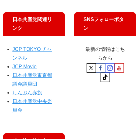
い
団
び
案
匡
を
日本共産党関連リ
SNSフォローボタ
利
反
ンク
ン
候
映
補
JCP TOKYO チャ
最新の情報はこち
ンネル
らから
JCP Movie
日本共産党東京都
議会議員団
しんぶん赤旗
日本共産党中央委
員会