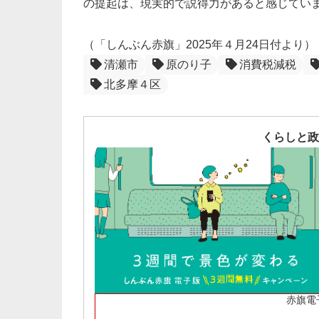
の提起は、現実的で説得力があると感じてい
（「しんぶん赤旗」2025年４月24日付より）
清瀬市
原のり子
消費税減税
北多摩４区
くらしと政
赤旗電