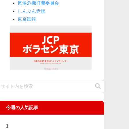
気候危機打開委員会
しんぶん赤旗
東京民報
今週の人気記事