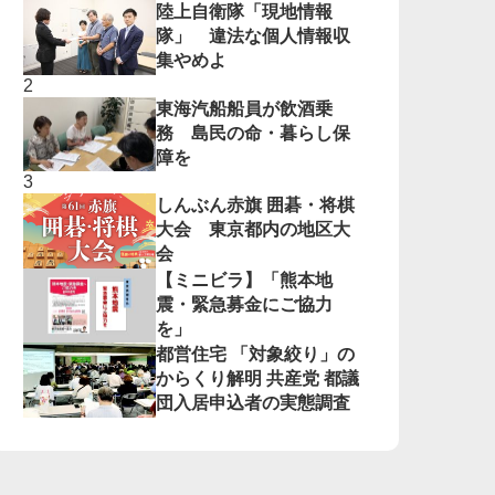
陸上自衛隊「現地情報
隊」 違法な個人情報収
集やめよ
東海汽船船員が飲酒乗
務 島民の命・暮らし保
障を
しんぶん赤旗 囲碁・将棋
大会 東京都内の地区大
会
【ミニビラ】「熊本地
震・緊急募金にご協力
を」
都営住宅 「対象絞り」の
からくり解明 共産党 都議
団入居申込者の実態調査