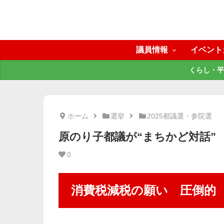
議員情報
イベント
くらし・平
ホーム
選挙
2025都議選・参院選
原のり子都議が“まちかど対話”
0
消費税減税の願い 圧倒的