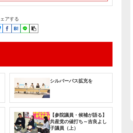
ェアする
シルバーパス拡充を
【参院議員・候補が語る】
共産党の値打ち～吉良よし
子議員（上）