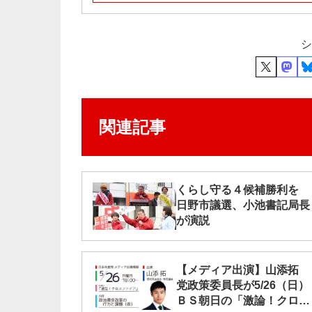
シ
関連記事
くらし守る４候補勝利を
日野市議選、小池書記局長
が演説
【メディア出演】山添拓
党政策委員長が5/26（日）
ＢＳ朝日の「激論！クロス