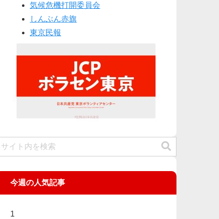
気候危機打開委員会
しんぶん赤旗
東京民報
今週の人気記事