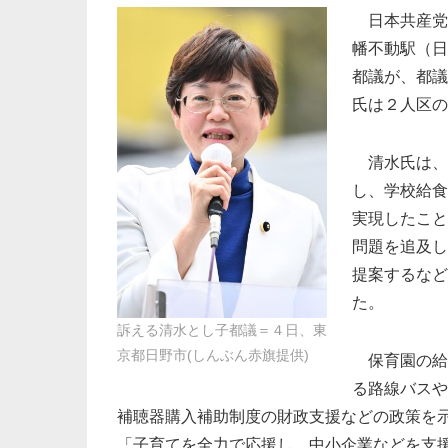
日本共産党
幡不動駅（日
都議が、都議
氏は２人区の
清水氏は、
し、学校給食
実現したこと
問題を追及し
提案するなど
た。
訴える清水とし子都議＝４日、東
京都日野市(しんぶん赤旗提供)
保育園の給
る路線バスや
補聴器購入補助制度の財政支援などの政策を
「子育てを全力で応援し、中小企業などを支