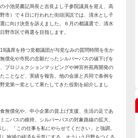
の小池晃書記局長と吉良よし子参院議員を迎え、高
野市）で４日に行われた街頭演説では、清水とし子
選に向け決意を訴えました。６月の都議選で、清水
日野市区で再選を目指します。
19議席を持つ党都議団が与党なみの質問時間を生か
無償化や市民の念願だったシルバーパスの値下げを
、プロジェクションマッピングや神宮外苑再開発の
たことなど、実績を報告。他の会派と共同で条例を
野党第一党として果たしてきた役割を紹介しまし
食無償化や、中小企業の賃上げ支援、生活の足であ
ミニバスの維持、シルバーパスの対象路線の拡大、
示し、「この仕事を私にやらせてください」と強調。
援し地域の経済を元気にする。そういう日野をつくる