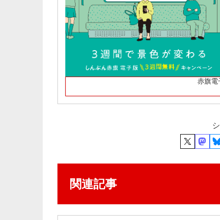
赤旗電
シ
関連記事