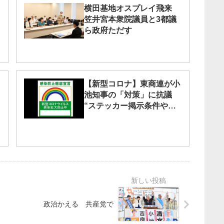
横田基地オスプレイ飛来
笠井宮本衆院議員と3都議
ら政府ただす
【新型コロナ】東商連が小
池知事の「対策」に抗議
“ステッカー掲示条件やめ
よ”
政治かえる 共産党で