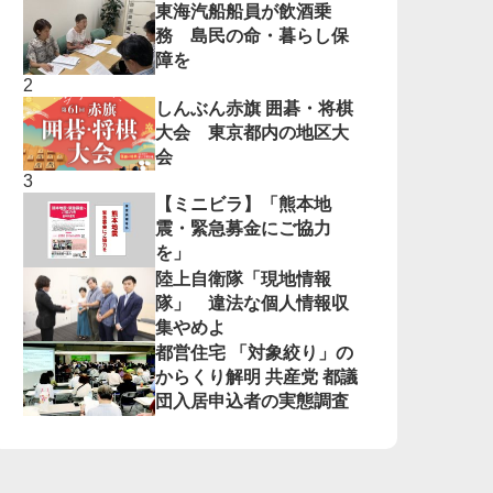
東海汽船船員が飲酒乗
務 島民の命・暮らし保
障を
しんぶん赤旗 囲碁・将棋
大会 東京都内の地区大
会
【ミニビラ】「熊本地
震・緊急募金にご協力
を」
陸上自衛隊「現地情報
隊」 違法な個人情報収
集やめよ
都営住宅 「対象絞り」の
からくり解明 共産党 都議
団入居申込者の実態調査