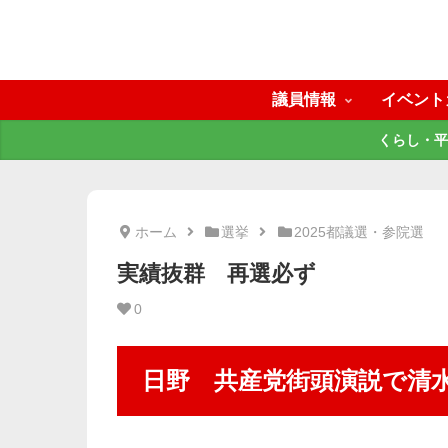
議員情報
イベント
くらし・平
ホーム
選挙
2025都議選・参院選
実績抜群 再選必ず
0
日野 共産党街頭演説で清