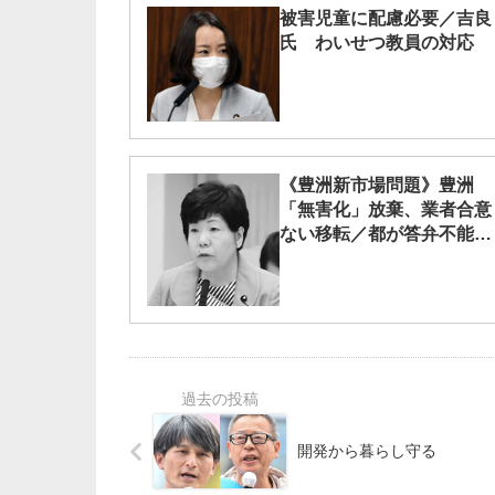
被害児童に配慮必要／吉良
氏 わいせつ教員の対応
《豊洲新市場問題》豊洲
「無害化」放棄、業者合意
ない移転／都が答弁不能
に 都議会委
開発から暮らし守る