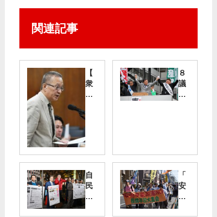
関連記事
【
８
衆
議
院
席
経
で
済
区
産
政
業
変
委
え
】
る
「
【
自
「
全
江
民
安
道
東
党
倍
停
区
の
９
電
】