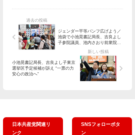
金
条
は
権
改
人
腐
憲
災
敗
ノ
」
政
ー
笠
ジェンダー平等パンフ広げよう／
治
」
井
池袋で小池晃書記局長、吉良よし
一
市
子参院議員、池内さおり前衆院議
亮
掃
民
員ら訴え
議
を
と
員
野
小池晃書記局長、吉良よし子東京
北
党
選挙区予定候補が訴え “一票の力
電
が
安心の政治へ”
擁
板
護
橋
の
大
経
集
産
会
相
を
批
日本共産党関連リ
SNSフォローボタ
判
ンク
ン