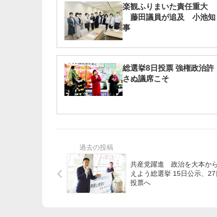
楽観ふりまいた責任重大
藤田議員が追及 小池知
事
総選挙8日投票 強権政治許
さぬ議席こそ
共産党躍進 政治を大本か
えよう総選挙 15日公示、27
投票へ