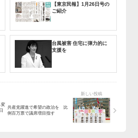
【東京民報】1月26日号の
ご紹介
台風被害 住宅に弾力的に
支援を
ら変
共産党躍進で希望の政治を 比
日
例百万票で議席増目指す