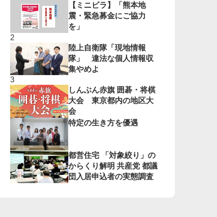
【ミニビラ】「熊本地
震・緊急募金にご協力
を」
陸上自衛隊「現地情報
隊」 違法な個人情報収
集やめよ
しんぶん赤旗 囲碁・将棋
大会 東京都内の地区大
会
特定の生き方を優遇
都営住宅 「対象絞り」の
からくり解明 共産党 都議
団入居申込者の実態調査