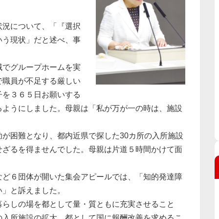
況について、「『選択
いう現状」だと述べ、事
でグループホームを実
で職員が不足する厳しい
子を３６５日お願いする
るようにしました。母親は「私が万が一の時は、施設
。
が困難となり、都内近県で探した30カ所の入所施設
せざるを得ませんでした。母親は片道５時間かけて面
ど６団体が開いた集会アピールでは、「知的発達障
い」と訴えました。
らしの場を都として量・質ともに充実させること
の入所施設の拡大、都として国に報酬改善を求めるこ