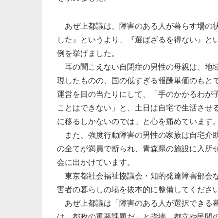
あぜ上都議は、障害のある人が暮らす場の状
した』というより、『選ばざるを得ない』と
例を挙げました。
耳の聞こえない自閉症の男性の母親は、地域
現したものの、国の低すぎる報酬単価のもと
運営を目の当たりにして、「手のかかるわが
ことはできない」と、土日は自宅で生活させ
に移るしかないのでは」と心を痛めています
また、強度行動障害の男性の家族は自宅介助
の全てが満員で断られ、青森県の施設に入所
会に出かけています。
東京都社会福祉協議会・知的発達障害部会な
害者の暮らしの場を抜本的に整備してくださ
あぜ上都議は「障害のある人が選択できる暮
は、都政の重要課題だ」と指摘。都立や民間