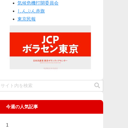
気候危機打開委員会
しんぶん赤旗
東京民報
今週の人気記事