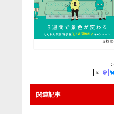
赤旗電
シ
関連記事