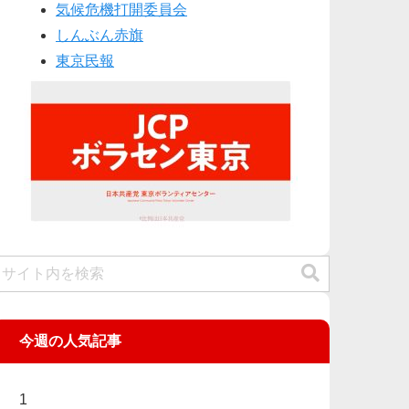
気候危機打開委員会
しんぶん赤旗
東京民報
今週の人気記事