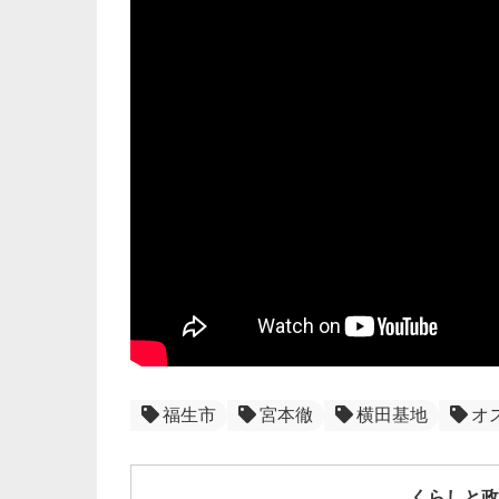
福生市
宮本徹
横田基地
オ
くらしと政