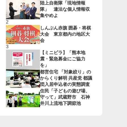
陸上自衛隊「現地情報
隊」 違法な個人情報収
集やめよ
しんぶん赤旗 囲碁・将棋
大会 東京都内の地区大
会
【ミニビラ】「熊本地
震・緊急募金にご協力
を」
都営住宅 「対象絞り」の
からくり解明 共産党 都議
団入居申込者の実態調査
住民「子どもの遊び場、
守って」武蔵野市 石神
井川上流地下調節池