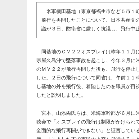
米軍横田基地（東京都福生市など５市１町
飛行を再開したことについて、日本共産党
議が３日、防衛省に厳しく抗議し、飛行中
同基地のＣＶ２２オスプレイは昨年１１月
県屋久島沖で墜落事故を起こし、今年３月に
のＭＶ２２が飛行再開した後も、飛行を停止
した。２日の飛行について同省は、午前１１
し基地の外を飛行後、着陸したのを職員が目
したと説明しました。
宮本、山添両氏らは、米海軍幹部が６月に
聴会で「オスプレイの飛行は制限がかけられ
全面的な飛行再開ができない」と証言してい