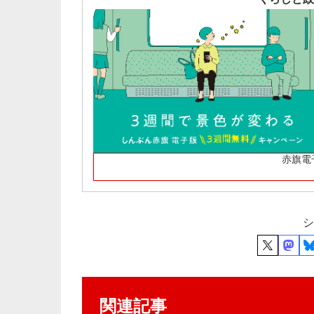
赤旗電
シ
関連記事