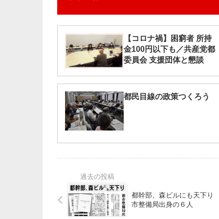
【コロナ禍】困窮者 所持
金100円以下も／共産党都
委員会 支援団体と懇談
都民目線の政策つくろう
都幹部、森ビルにも天下り
市整備局出身の６人