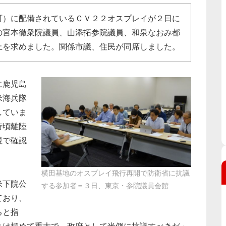
）に配備されているＣＶ２２オスプレイが２日に
の宮本徹衆院議員、山添拓参院議員、和泉なおみ都
止を求めました。関係市議、住民が同席しました。
に鹿児島
米海兵隊
していま
時頃離陸
視で確認
横田基地のオスプレイ飛行再開で防衛省に抗議
米下院公
する参加者＝３日、東京・参院議員会館
ており、
ると指