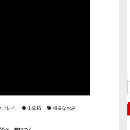
スプレイ
山添拓
和泉なおみ
治が、結びつく。