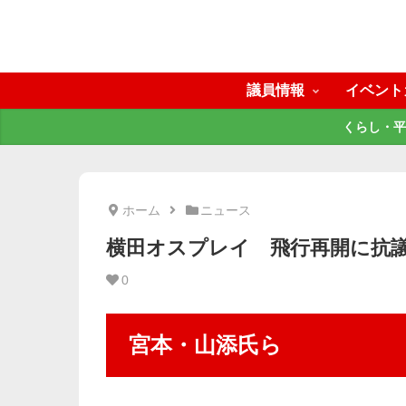
議員情報
イベント
くらし・平
ホーム
ニュース
横田オスプレイ 飛行再開に抗
0
宮本・山添氏ら