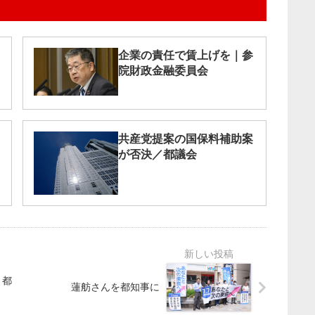
企業の責任で賃上げを｜参
院財政金融委員会
共産党提案の国保料補助案
が否決／都議会
 都
蓮舫さんを都知事に