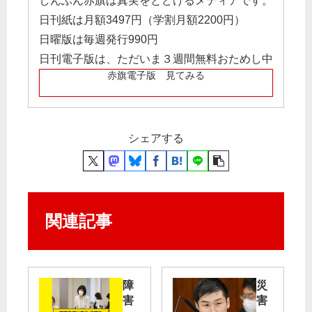
しんぶん赤旗は真実をとどけるメディアです。
日刊紙は月額3497円（学割月額2200円）
日曜版は毎週発行990円
日刊電子版は、ただいま３週間無料おためし中
赤旗電子版 見てみる
シェアする
関連記事
障
災
害
害