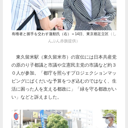
（し
有権者と握手を交わす蓮舫氏（右）＝14日、東京都足立
区
んぶん赤旗提供）
東久留米駅（東久留米市）の宣伝には日本共産党
の原のり子都議と市議や立憲民主党の市議など約３
０人が参加。「都庁を照らすプロジェクションマッ
ピングにばくだいな予算をつぎ込むのではなく、生
活に困った人を支える都政に」「緑を守る都政がい
い」などと訴えました。