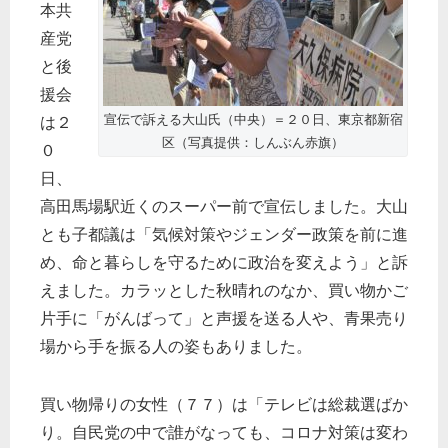
本共
産党
と後
援会
宣伝で訴える大山氏（中央）＝２０日、東京都新宿
は２
区（写真提供：しんぶん赤旗）
０
日、
高田馬場駅近くのスーパー前で宣伝しました。大山
とも子都議は「気候対策やジェンダー政策を前に進
め、命と暮らしを守るために政治を変えよう」と訴
えました。カラッとした秋晴れのなか、買い物かご
片手に「がんばって」と声援を送る人や、青果売り
場から手を振る人の姿もありました。
買い物帰りの女性（７７）は「テレビは総裁選ばか
り。自民党の中で誰がなっても、コロナ対策は変わ