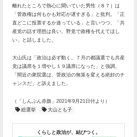
離れたところで熱心に聞いていた男性（８７）は
「菅政権は何もかも対応が遅すぎる」と批判。「正
直どこに投票するか迷っている」と言いつつ、「共
産党の話す理想は良い。野党で政権を代えてほし
い」と話しました。
大山氏は「政治は必ず動く。７月の都議選でも共産
党は議席を１増やし１９議席になった」と強調。
「間近の衆院選は、菅政治の無策を変える絶好のチ
ャンスだ」と訴えました。
（「しんぶん赤旗」2021年9月21日付より）
総選挙
大山とも子
くらしと政治が、結びつく。