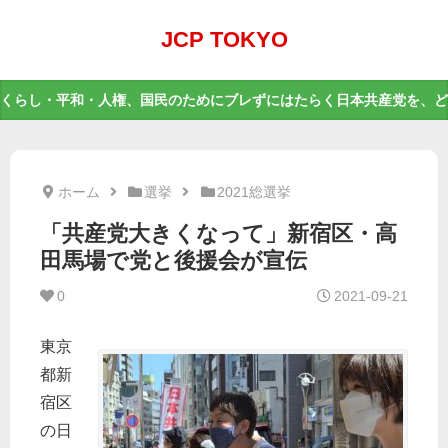
JCP TOKYO
くらし・平和・人権、国民のためにブレずにはたらく日本共産党を、ど
ホーム
選挙
2021総選挙
「共産党大きくなって」新宿区・高
田馬場で党と後援会が宣伝
0
2021-09-21
東京
都新
宿区
の日