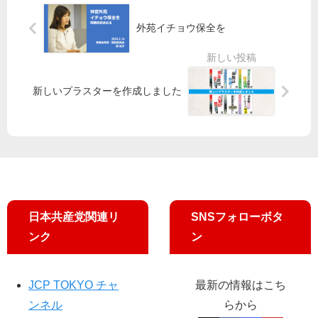
対
く
金
位
策
さ
外苑イチョウ保全を
：
委
急
れ
吉
員
げ
ず
良
長
東
」
よ
ら
京
新しいプラスターを作成しました
し
訴
地
イ
子
え
評
コ
徹
コ
モ
議
ロ
ス
員
ナ
外
の
支
苑
要
援
「
求
で
見
に
日本共産党関連リ
SNSフォローボタ
ア
直
文
ンク
ン
ン
し
科
ケ
」
相
ー
案
が
JCP TOKYO チャ
最新の情報はこち
ト
巡
答
ンネル
らから
り
弁