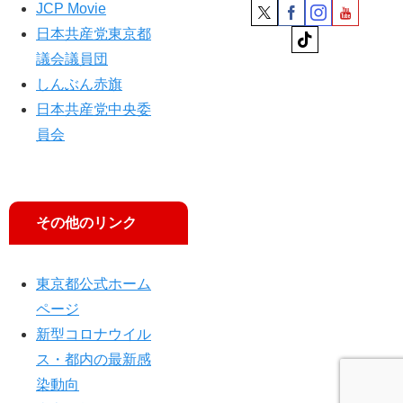
会
JCP Movie
“学
見
生
日本共産党東京都
給
議会議員団
付
しんぶん赤旗
２
次
日本共産党中央委
推
員会
薦
も”
その他のリンク
東京都公式ホーム
ページ
新型コロナウイル
ス・都内の最新感
染動向