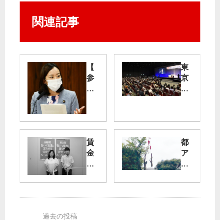
関連記事
【
東
参
京
院
オ
文
ン
科
ラ
委
イ
】
ン
賃
都
学
演
金
ア
生
説
底
セ
支
会
上
ス
援
ひ
げ
「
緊
ら
と
審
急
く
困
議
給
窮
尽
付
志