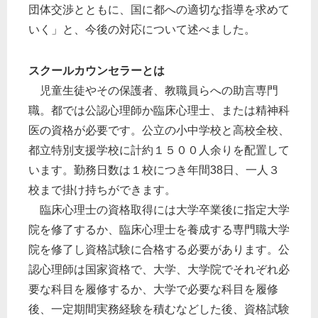
団体交渉とともに、国に都への適切な指導を求めて
いく」と、今後の対応について述べました。
スクールカウンセラーとは
児童生徒やその保護者、教職員らへの助言専門
職。都では公認心理師か臨床心理士、または精神科
医の資格が必要です。公立の小中学校と高校全校、
都立特別支援学校に計約１５００人余りを配置して
います。勤務日数は１校につき年間38日、一人３
校まで掛け持ちができます。
臨床心理士の資格取得には大学卒業後に指定大学
院を修了するか、臨床心理士を養成する専門職大学
院を修了し資格試験に合格する必要があります。公
認心理師は国家資格で、大学、大学院でそれぞれ必
要な科目を履修するか、大学で必要な科目を履修
後、一定期間実務経験を積むなどした後、資格試験