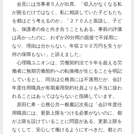
会見には当事者５人が出席。「収入がなくなる私
が困るだけではなく、私に相談していた子どもたち
を都はどう考えるのか」「２７０人と面談し、子ど
も、保護者の命と向き合うこともある。事前の評価
は高かったのに、わずか20分間の面接で不採用に
なり、理由は分からない。年収２００万円を失うが
何の保障もない」と訴えました。
心理職ユニオンは、労働契約法で５年を超える労
働者に無期労働契約への転換権が生じることを明記
しているとし、同法は公務員には不適用だが、会計
年度任用職員が有期雇用契約社員よりも不当に扱わ
れることはあってはならないと指摘しています。
原田仁希・公務公共一般書記次長は「会計年度任
用職員には、更新上限をつける必要がないのに、都
が上限を設けていることに問題がある。更新上限を
なくして、安心して働けるようにすべきだ。都との