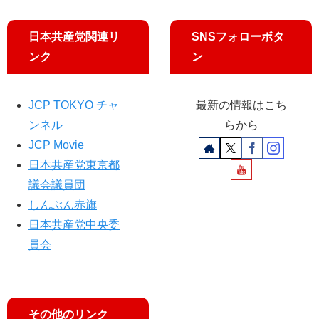
京
内
と
へ
政
セ
日本共産党関連リ
SNSフォローボタ
党
ッ
ンク
ン
支
ト
部
で
・
」
団
JCP TOKYO チャ
最新の情報はこち
体
ンネル
らから
を
JCP Movie
公
日本共産党東京都
表
議会議員団
しんぶん赤旗
日本共産党中央委
員会
その他のリンク