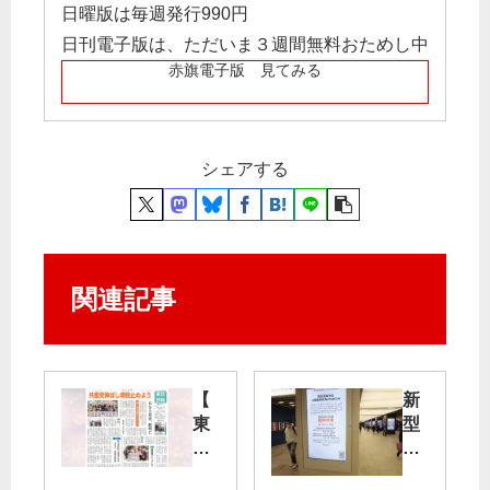
日曜版は毎週発行990円
日刊電子版は、ただいま３週間無料おためし中
赤旗電子版 見てみる
シェアする
関連記事
【
新
東
型
京
コ
民
ロ