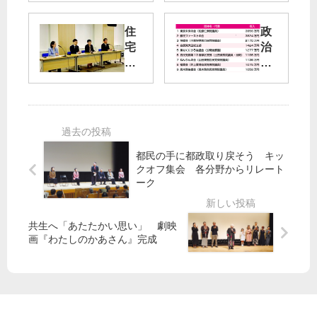
報
ナ
】
住
政
３
都
宅
治
月
が
高
資
31
「
騰
金
日
協
「
号
力
手
パ
の
金
が
ー
ご
」
出
テ
紹
共
な
ィ
都民の手に都政取り戻そう キッ
介
産
クオフ集会 各分野からリレート
い
ー
党
ーク
」
収
都
住
入
議
み
５
団
共生へ「あたたかい思い」 劇映
続
・
「
画『わたしのかあさん』完成
け
７
金
ら
億
銭
れ
円
的
る
補
東
都
償