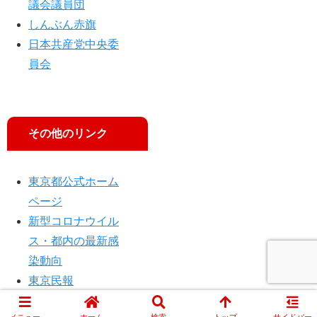
議会議員団
／
ろ
しんぶん赤旗
笠
」
井
日本共産党中央委
亮
員会
・
宮
本
徹
その他のリンク
・
吉
良
東京都公式ホーム
よ
し
ページ
子
新型コロナウイル
・
ス・都内の最新感
山
添
染動向
拓
東京民報
衆
参
メニュー
ホーム
検索
トップ
サイドバー