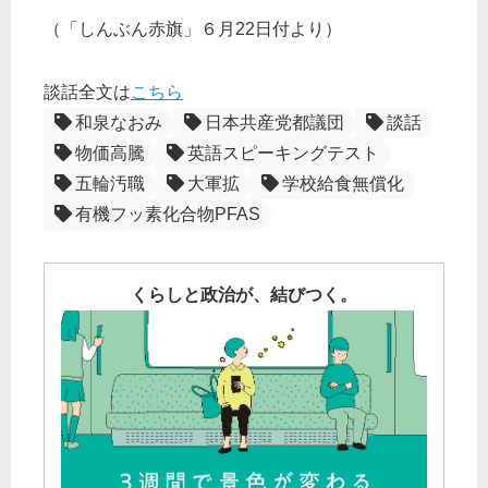
（「しんぶん赤旗」６月22日付より）
談話全文は
こちら
和泉なおみ
日本共産党都議団
談話
物価高騰
英語スピーキングテスト
五輪汚職
大軍拡
学校給食無償化
有機フッ素化合物PFAS
くらしと政治が、結びつく。