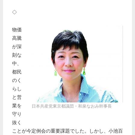
◇
物価
高騰
が深
刻な
中、
都民
のく
らし
と営
業を
日本共産党東京都議団・和泉なおみ幹事長
守り
抜く
ことが今定例会の重要課題でした。しかし、小池百