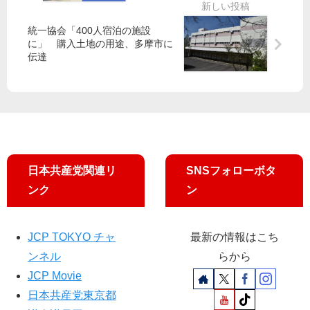
請
倍
反
、
「
政
原
射
統一協会「400人宿泊の施設
バ
治
連
撃
に」 購入土地の用途、多摩市に
ス
を
官
シ
伝達
カ
終
邸
ス
フ
わ
前
テ
ェ
ら
抗
ム
」
せ
議
も
妨
よ
／
共
害
う
参
有
受
」
加
け
小
日本共産党関連リ
SNSフォローボタ
者
書
池
コ
ンク
ン
面
晃
ー
で
書
ル
記
「
JCP TOKYO チャ
最新の情報はこち
局
首
ンネル
らから
長
相
が
JCP Movie
も
宣
や
日本共産党東京都
伝
め