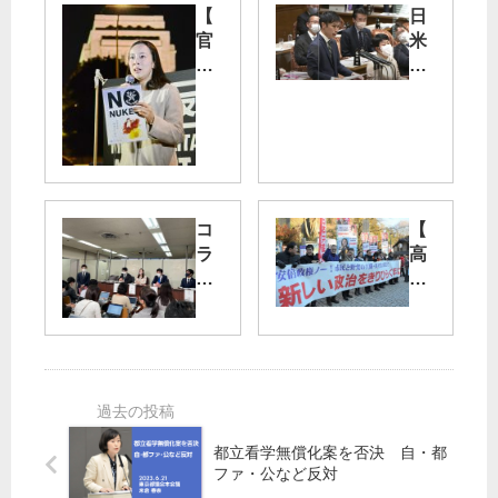
【
日
官
米
邸
一
前
体
抗
議
敵
７
基
年
地
目
攻
コ
【
】
撃
ラ
高
私
の
ボ
尾
た
危
山
ち
険
都
新
の
が
春
声
あ
「
宣
で
ら
休
伝
原
ゆ
止
】
発
る
」
「
都立看学無償化案を否決 自・都
ゼ
情
ファ・公など反対
要
安
ロ
報