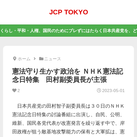
JCP TOKYO
くらし・平和・人権、国民のためにブレずにはたらく日本共産党を、ど
ホーム
ニュース
憲法守り生かす政治を ＮＨＫ憲法記
念日特集 田村副委員長が主張
2
2023-05-01
日本共産党の田村智子副委員長は３０日のＮＨＫ
憲法記念日特集の討論番組に出演し、自民、公明、
維新、国民各党代表が改憲発言を繰り返す中で、岸
田政権が狙う敵基地攻撃能力の保有と大軍拡は、憲