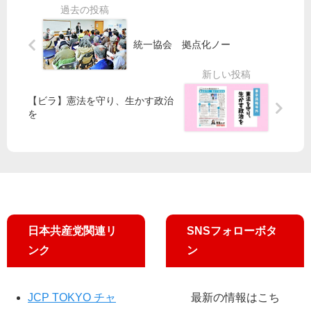
は
大
も
成
希
幅
高
功
望
悪
す
へ
統一協会 拠点化ノー
の
化
ぎ
１
と
消
る
４
も
費
／
日
し
税
【ビラ】憲法を守り、生かす政治
足
に
び
増
を
立
渋
～
税
区
谷
超
も
で
で
党
要
値
実
派
因
上
行
で
げ
委
応
反
が
援
対
会
日本共産党関連リ
SNSフォローボタ
の
見
ンク
ン
宣
伝
JCP TOKYO チャ
最新の情報はこち