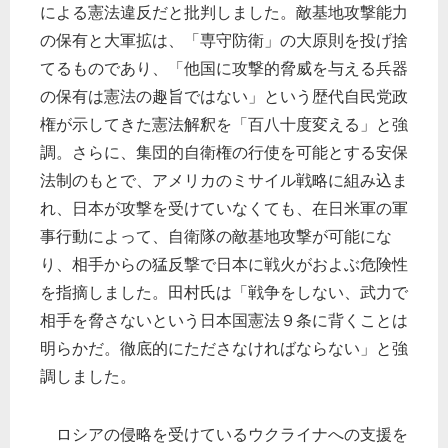
による憲法違反だと批判しました。敵基地攻撃能力
の保有と大軍拡は、「専守防衛」の大原則を投げ捨
てるものであり、「他国に攻撃的脅威を与える兵器
の保有は憲法の趣旨ではない」という歴代自民党政
権が示してきた憲法解釈を「百八十度変える」と強
調。さらに、集団的自衛権の行使を可能とする安保
法制のもとで、アメリカのミサイル戦略に組み込ま
れ、日本が攻撃を受けていなくても、在日米軍の軍
事行動によって、自衛隊の敵基地攻撃が可能にな
り、相手からの猛反撃で日本に戦火がおよぶ危険性
を指摘しました。田村氏は「戦争をしない、武力で
相手を脅さないという日本国憲法９条に背くことは
明らかだ。徹底的にたださなければならない」と強
調しました。
ロシアの侵略を受けているウクライナへの支援を