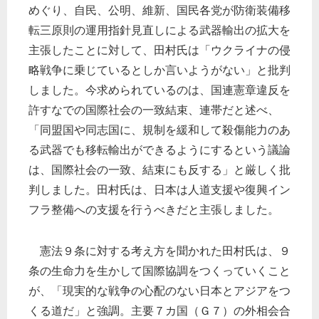
めぐり、自民、公明、維新、国民各党が防衛装備移
転三原則の運用指針見直しによる武器輸出の拡大を
主張したことに対して、田村氏は「ウクライナの侵
略戦争に乗じているとしか言いようがない」と批判
しました。今求められているのは、国連憲章違反を
許すなでの国際社会の一致結束、連帯だと述べ、
「同盟国や同志国に、規制を緩和して殺傷能力のあ
る武器でも移転輸出ができるようにするという議論
は、国際社会の一致、結束にも反する」と厳しく批
判しました。田村氏は、日本は人道支援や復興イン
フラ整備への支援を行うべきだと主張しました。
憲法９条に対する考え方を聞かれた田村氏は、９
条の生命力を生かして国際協調をつくっていくこと
が、「現実的な戦争の心配のない日本とアジアをつ
くる道だ」と強調。主要７カ国（Ｇ７）の外相会合