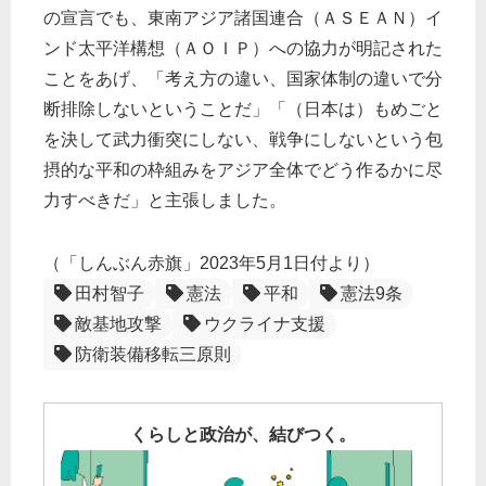
の宣言でも、東南アジア諸国連合（ＡＳＥＡＮ）イ
ンド太平洋構想（ＡＯＩＰ）への協力が明記された
ことをあげ、「考え方の違い、国家体制の違いで分
断排除しないということだ」「（日本は）もめごと
を決して武力衝突にしない、戦争にしないという包
摂的な平和の枠組みをアジア全体でどう作るかに尽
力すべきだ」と主張しました。
（「しんぶん赤旗」2023年5月1日付より）
田村智子
憲法
平和
憲法9条
敵基地攻撃
ウクライナ支援
防衛装備移転三原則
くらしと政治が、結びつく。