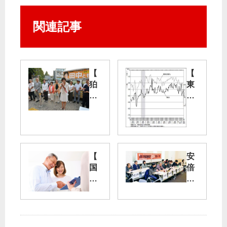
関連記事
【
【
狛
東
江
京
市
の
長
中
選
小
】
企
田
業
【
安
中
】
国
倍
と
業
保
ノ
も
況
料
ー
子
指
】
大
さ
数
今
行
ん
が
で
進