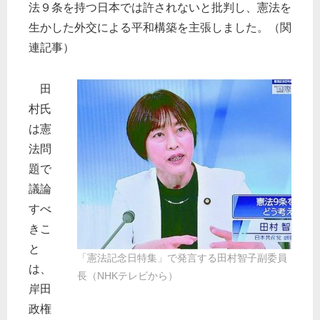
法９条を持つ日本では許されないと批判し、憲法を
生かした外交による平和構築を主張しました。（関
連記事）
田
村氏
は憲
法問
題で
議論
すべ
きこ
と
「憲法記念日特集」で発言する田村智子副委員
は、
長（NHKテレビから）
岸田
政権