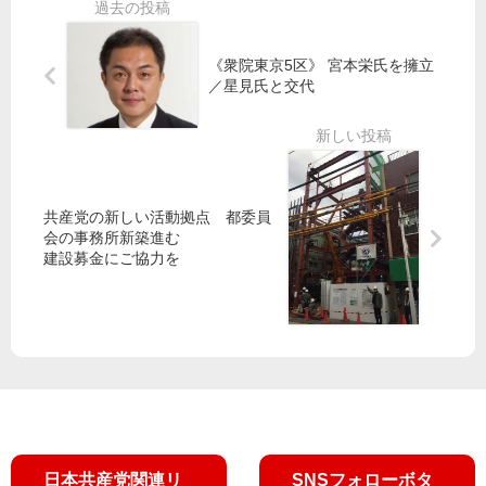
行
方
団
議
動
選
が
会
》
勝
知
閉
《衆院東京5区》 宮本栄氏を擁立
「
利
事
会
／星見氏と交代
都
め
に
民
ざ
申
補
大
し
し
正
切
新
入
予
の
春
れ
算
共産党の新しい活動拠点 都委員
都
宣
“容
を
会の事務所新築進む
政
伝
認
可
建設募金にご協力を
に
せ
決
」
ず
10
議
0
論
人
公
が
開
コ
を”
ー
ル
日本共産党関連リ
SNSフォローボタ