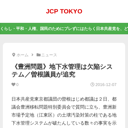
JCP TOKYO
くらし・平和・人権、国民のためにブレずにはたらく日本共産党を、ど
ホーム
ニュース
《豊洲問題》地下水管理は欠陥シス
テム／曽根議員が追究
0
2016-12-07
日本共産党東京都議団の曽根はじめ都議は２日、都
議会豊洲移転問題特別委員会で質問に立ち、豊洲新
市場予定地（江東区）の土壌汚染対策の柱である地
下水管理システムが破たんしている数々の事実を示