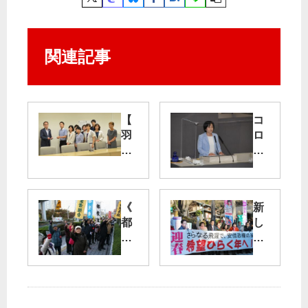
関連記事
【
コ
羽
ロ
田
ナ
低
特
空
別
飛
委
《
新
行
を
都
し
計
設
議
い
画
置
会
政
】
／
開
治
党
臨
会
へ
都
時
日
地
議
都