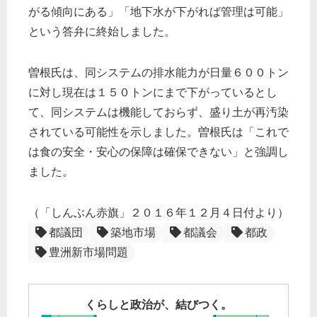
がる傾向にある」「地下水が下がれば管理は可能」
という答弁に終始しました。
曽根氏は、同システムの排水能力が日量６００トン
に対し現在は１５０トンにまで下がっているとし
て、同システムは機能しておらず、盛り土が再汚染
されている可能性を示しました。曽根氏は「これで
は食の安全・安心の保障は確保できない」と強調し
ました。
（「しんぶん赤旗」２０１６年１２月４日付より）
都議団
築地市場
都議会
都政
豊洲新市場問題
くらしと政治が、結びつく。