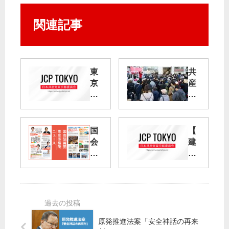
関連記事
東
共
京
産
の
党
衆
へ
院
の
小
１
国
【
選
票
会
建
挙
で
議
設
区
高
員
国
候
市
団
保
補
強
】
第
権
東
「
３
政
京
現
次
治
事
行
原発推進法案「安全神話の再来