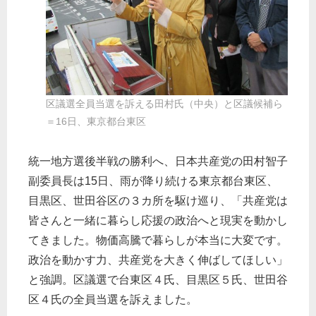
区議選全員当選を訴える田村氏（中央）と区議候補ら
＝16日、東京都台東区
統一地方選後半戦の勝利へ、日本共産党の田村智子
副委員長は15日、雨が降り続ける東京都台東区、
目黒区、世田谷区の３カ所を駆け巡り、「共産党は
皆さんと一緒に暮らし応援の政治へと現実を動かし
てきました。物価高騰で暮らしが本当に大変です。
政治を動かす力、共産党を大きく伸ばしてほしい」
と強調。区議選で台東区４氏、目黒区５氏、世田谷
区４氏の全員当選を訴えました。