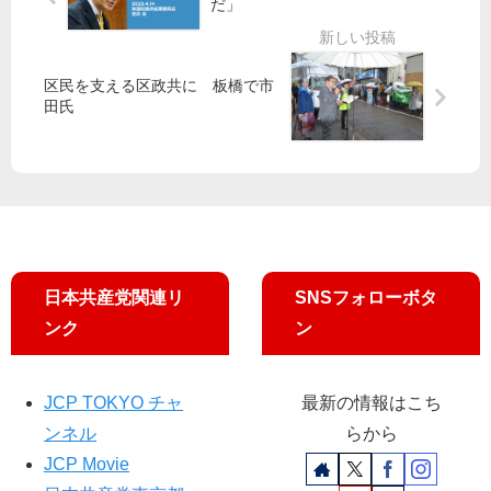
分
許
だ」
務
維
を
さ
所
持
発
な
ニ
を
表
い
ュ
」
区民を支える区政共に 板橋で市
審
ー
共
田氏
判
ス
産
を
秋
党
号
国
会
作
議
成
員
団
が
日本共産党関連リ
SNSフォローボタ
政
ンク
ン
府
に
要
JCP TOKYO チャ
最新の情報はこち
請
ンネル
らから
JCP Movie