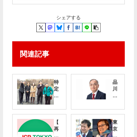
シェアする
関連記事
特
品
定
川
整
区
備
議
路
補
線
選
【
東
は
土
再
京
必
田
掲
か
要
氏