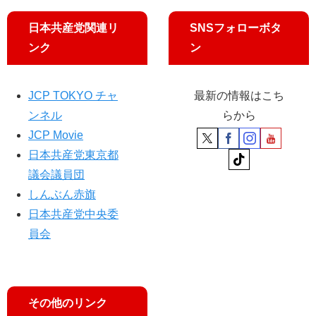
掲
載
日本共産党関連リ
SNSフォローボタ
し
ンク
ン
ま
し
た
JCP TOKYO チャ
最新の情報はこち
ンネル
らから
JCP Movie
日本共産党東京都
議会議員団
しんぶん赤旗
日本共産党中央委
員会
その他のリンク