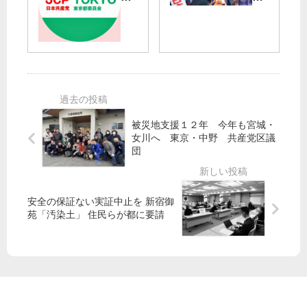
】
ら
な
が
痴
3
い
立
漢
議
候
被
席
補
害
必
に
ず
つ
い
比
被災地支援１２年 今年も宮城・
て
例
女川へ 東京・中野 共産党区議
の
候
団
ア
補
ン
者
ケ
猛
安全の保証ない実証中止を 新宿御
ー
奮
苑「汚染土」 住民らが都に要請
ト
闘
結
果
を
追
加