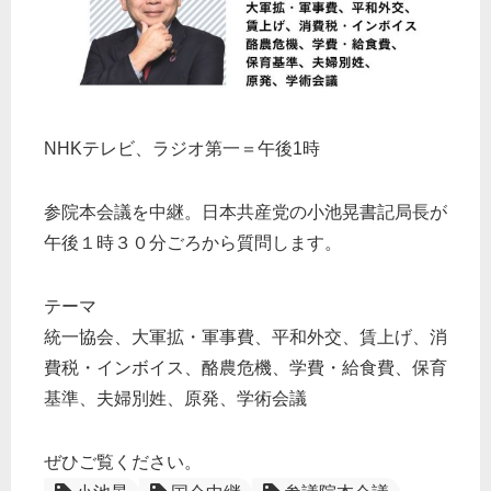
NHKテレビ、ラジオ第一＝午後1時
参院本会議を中継。日本共産党の小池晃書記局長が
午後１時３０分ごろから質問します。
テーマ
統一協会、大軍拡・軍事費、平和外交、賃上げ、消
費税・インボイス、酪農危機、学費・給食費、保育
基準、夫婦別姓、原発、学術会議
ぜひご覧ください。