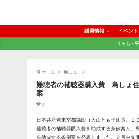
議員情報
イベント
くらし・平
ホーム
ニュース
難聴者の補聴器購入費 島しょ住
案
0
日本共産党東京都議団（大山とも子団長、１
難聴者の補聴器購入費を助成する条例案と、
を助成する条例案を発表しました。２月中旬