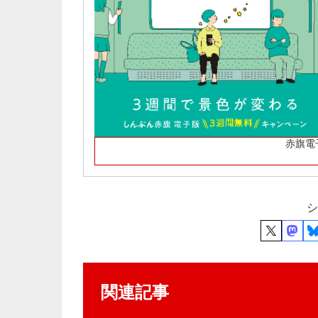
赤旗電
シ
関連記事