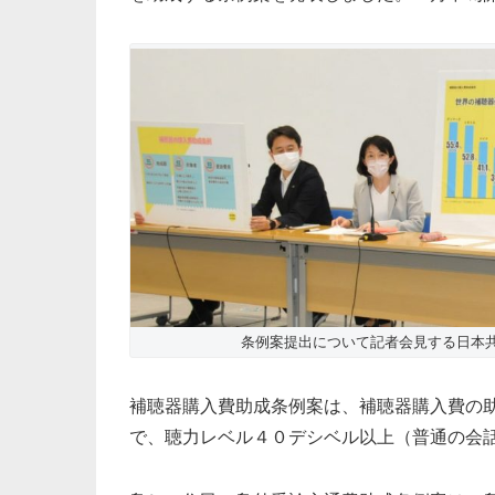
条例案提出について記者会見する日本共
補聴器購入費助成条例案は、補聴器購入費の
で、聴力レベル４０デシベル以上（普通の会