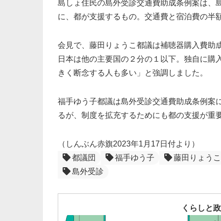
島しょ住民の島外受診交通費助成条例案は、
に、都が支援するもの。交通費と宿泊費の半
会見で、藤田りょうこ都議は補聴器購入費助
日本は他の主要国の２分の１以下。独自に購
きく断念する人も多い」と強調しました。
福手ゆう子都議は島外受診交通費助成条例案
るが、制度を拡充するためにも都の支援が重
（しんぶん赤旗2023年1月17日付より）
都議団
福手ゆう子
藤田りょうこ
島外受診
くらしと政