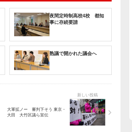
夜間定時制高校4校 都知
事に存続要請
熟議で開かれた議会へ
よ
大軍拡ノー 審判下そう 東京・
大田 大竹区議ら宣伝