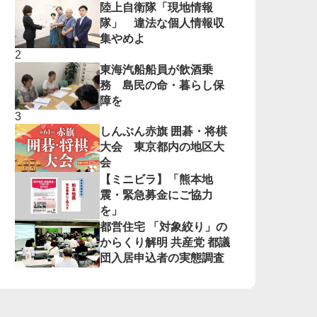
陸上自衛隊「現地情報
隊」 違法な個人情報収
集やめよ
東海汽船船員が飲酒乗
務 島民の命・暮らし保
障を
しんぶん赤旗 囲碁・将棋
大会 東京都内の地区大
会
【ミニビラ】「熊本地
震・緊急募金にご協力
を」
都営住宅 「対象絞り」の
からくり解明 共産党 都議
団入居申込者の実態調査