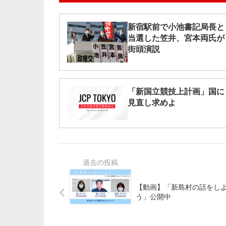
新宿駅前で小池書記局長と
当選した笠井、宮本両氏が
街頭演説
「新国立競技上計画」国に
見直し求めよ
【動画】「新島村の話をし
う」公開中