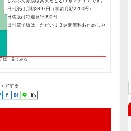
しんぶん赤旗は真実をとどけるメディアです。
日刊紙は月額3497円（学割月額2200円）
日曜版は毎週発行990円
日刊電子版は、ただいま３週間無料おためし中
子版 見てみる
ェアする