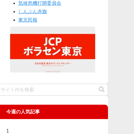
気候危機打開委員会
しんぶん赤旗
東京民報
今週の人気記事