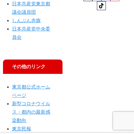
日本共産党東京都
し
入
議会議員団
れ
しんぶん赤旗
日本共産党中央委
員会
その他のリンク
東京都公式ホーム
ページ
新型コロナウイル
ス・都内の最新感
染動向
東京民報