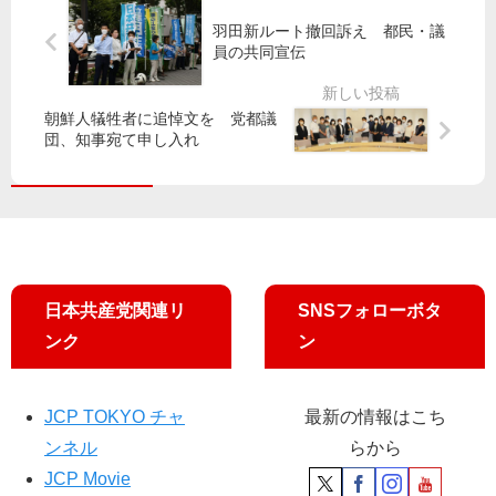
行
さ
を
険
差
れ
羽田新ルート撤回訴え 都民・議
宮
金
し
ま
員の共同宣伝
本
不
止
し
徹
正
め
た
議
請
朝鮮人犠牲者に追悼文を 党都議
求
団、知事宛て申し入れ
員
求
め
「
よ
コ
兼
日
ロ
業
本
ナ
認
共
感
め
産
染
な
党
日本共産党関連リ
SNSフォローボタ
で
い
都
追
制
ンク
ン
議
及
度
団
に
が
」
JCP TOKYO チャ
最新の情報はこち
知
事
ンネル
らから
に
JCP Movie
申