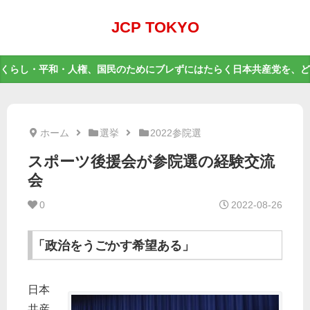
JCP TOKYO
くらし・平和・人権、国民のためにブレずにはたらく日本共産党を、ど
ホーム
選挙
2022参院選
スポーツ後援会が参院選の経験交流
会
0
2022-08-26
「政治をうごかす希望ある」
日本
共産