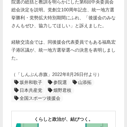
院選の総括と教訓を明らかにした第6回中央委員会
総会決定を説明。党創立100周年記念、統一地方選
挙勝利・党勢拡大特別期間にふれ、「後援会のみな
さんもぜひ、協力してほしい」と訴えました。
経験交流会では、同後援会代表委員でもある福島宏
子港区議が、統一地方選挙選への決意を表明しまし
た。
（「しんぶん赤旗」2022年8月26日付より）
坂井和歌子
参院選
山添拓
日本共産党
畑野君枝
全国スポーツ後援会
くらしと政治が、結びつく。