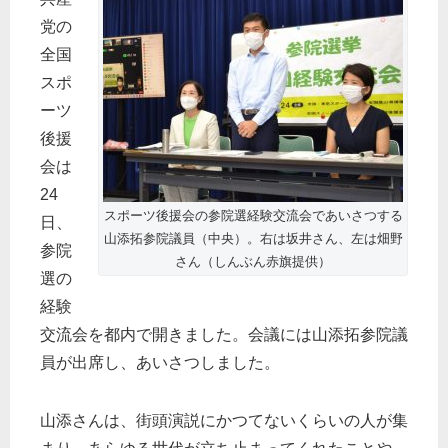
党の
全国
スポ
ーツ
後援
会は
24
スポーツ後援会の参院選経験交流会であいさつする
日、
山添拓参院議員（中央）。右は坂井さん、左は畑野
参院
さん（しんぶん赤旗提供）
選の
経験
交流会を都内で開きました。会議には山添拓参院議
員が出席し、あいさつしました。
山添さんは、街頭演説にかつてないくらいの人が集