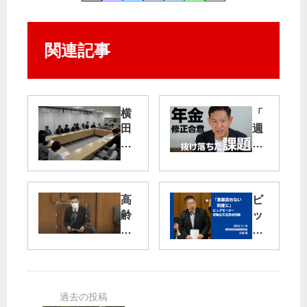
関連記事
横
「
田
週
基
刊
地
宮
へ
本
の
徹
高
ビ
米
」
齢
ッ
軍
第
者
グ
大
27
施
モ
型
回
設
ー
ヘ
が
の
タ
リ
公
対
ー
飛
開
策
保