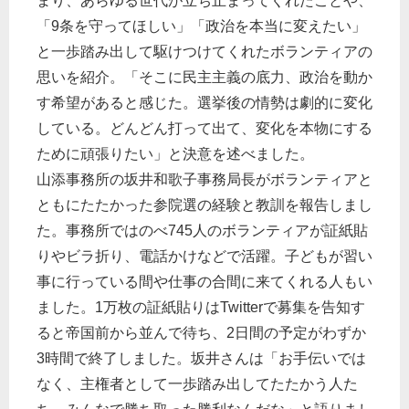
まり、あらゆる世代が立ち止まってくれたことや、
「9条を守ってほしい」「政治を本当に変えたい」
と一歩踏み出して駆けつけてくれたボランティアの
思いを紹介。「そこに民主主義の底力、政治を動か
す希望があると感じた。選挙後の情勢は劇的に変化
している。どんどん打って出て、変化を本物にする
ために頑張りたい」と決意を述べました。
山添事務所の坂井和歌子事務局長がボランティアと
ともにたたかった参院選の経験と教訓を報告しまし
た。事務所ではのべ745人のボランティアが証紙貼
りやビラ折り、電話かけなどで活躍。子どもが習い
事に行っている間や仕事の合間に来てくれる人もい
ました。1万枚の証紙貼りはTwitterで募集を告知す
ると帝国前から並んで待ち、2日間の予定がわずか
3時間で終了しました。坂井さんは「お手伝いでは
なく、主権者として一歩踏み出してたたかう人た