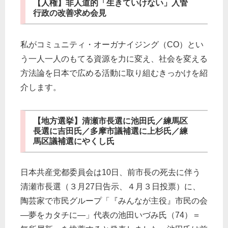
【人権】非人道的「生きていけない」入管
行政の改善求め会見
私がコミュニティ・オーガナイジング（CO）とい
う一人一人のもてる資源を力に変え、社会を変える
方法論を日本で広める活動に取り組むきっかけを紹
介します。
【地方選挙】清瀬市長選に池田氏／練馬区
長選に吉田氏／多摩市議補選に上杉氏／練
馬区議補選にやくし氏
日本共産党都委員会は10日、前市長の死去に伴う
清瀬市長選（３月27日告示、４月３日投票）に、
陶芸家で市民グループ「『みんなが主役』市民の会
—夢をカタチに―」代表の池田いづみ氏（74）＝