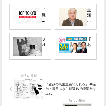
「
生
戦
活
争
保
法
護
」
扶
を
養
６
【
廃
照
月
お
止
会
に
知
に
拒
値
ら
！
否
上
せ
各
し
げ
】
地
た
ご
7/4
の
の
み
行
に
袋
北
動
強
「都政の民主主義問われる」 共産
を
区
予
行
党・原田あきら都議 政治家関与を
無
・
定
杉
追及
料
王
並
配
子
区