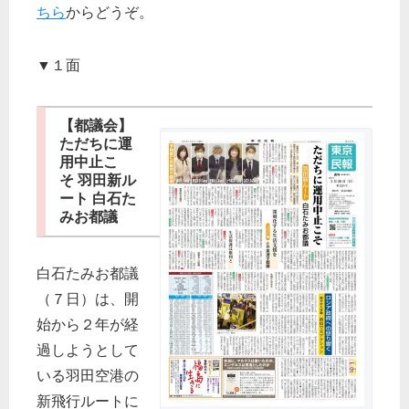
ちら
からどうぞ。
▼１面
【都議会】
ただちに運
用中止こ
そ 羽田新ル
ート 白石た
みお都議
白石たみお都議
（７日）は、開
始から２年が経
過しようとして
いる羽田空港の
新飛行ルートに