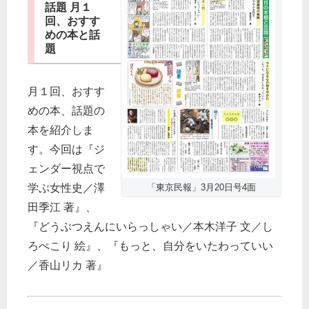
話題 月１
回、おすす
めの本と話
題
月１回、おすす
めの本、話題の
本を紹介しま
す。今回は『ジ
ェンダー視点で
学ぶ女性史／澤
「東京民報」3月20日号4面
田季江 著』、
『どうぶつえんにいらっしゃい／本木洋子 文／し
ろぺこり 絵』、『もっと、自分をいたわっていい
／香山リカ 著』