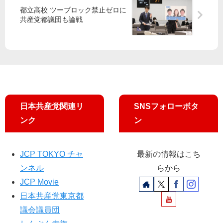
布
駅
都立高校 ツーブロック禁止ゼロに
へ
前
申
共産党都議団も論戦
清
の
し
瀬
街
出
市
頭
書
宣
類
伝
受
を
け
ラ
取
イ
ら
日本共産党関連リ
SNSフォローボタ
ブ
ず
ンク
ン
配
信
し
JCP TOKYO チャ
最新の情報はこち
ま
す
ンネル
らから
JCP Movie
日本共産党東京都
議会議員団