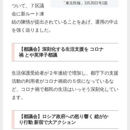
「東京民報」3月20日号1面
ついて、７区議
会に新ルート凍
結の陳情が提出されていることをあげ、運用の中止
を強く迫りました。
【都議会】深刻化する生活支援を コロナ
禍 とや英津子都議
生活保護受給者が２年連続で増加し、都庁下の支援
活動の利用者がコロナ禍前の５倍になっているな
ど、コロナ禍で都民の生活はいっそう深刻化してい
ます。
【都議会】ロシア政府への怒り響く 総がか
り行動 新宿で大アクション