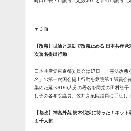
町田市長・市議選（定数36）と日野市議選（定
▼３面
【改憲】世論と運動で改憲止める 日本共産党
次署名提出行動
日本共産党東京都委員会は17日、「憲法改悪
名」の第一次国会提出行動を衆院第１議員会
集めた延べ8196人分の署名を同党の田村智
し子の各参院議員、笠井亮衆院議員に手渡し
【都政】神宮外苑 樹木伐採に待った！ネット署
１千人超