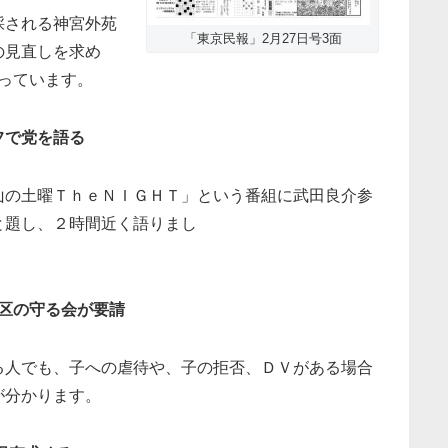
採される神宮外苑
「東京民報」2月27日号3面
の見直しを求め
広がっています。
フで党を語る
山の土曜ＴｈｅＮＩＧＨＴ」という番組に武田良介参
と題し、２時間近く語りまし
立区の守る会が要請
る人でも、子への虐待や、子の拒否、ＤＶがある場合
が分かります。