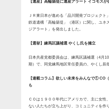
【遺産】高輪築堤に遺産アラート イコモスが
ＪＲ東日本が進める「品川開発プロジェクト」
鉄道遺構「高輪築堤」（港区）に関し、ユネ
ジアラート」を発出しました。
【選挙】練馬区議補選 やくし氏を擁立
日本共産党都委員会は、練馬区議補選（4月1
期）で、同党練馬地区常任委員の、やくし辰哉
【連載コラム】欲しい未来をみんなで① CO
も
ＣＯは１９００年代にアメリカで、主に女性
ない人たちが立ち上がり、コミュニティを作