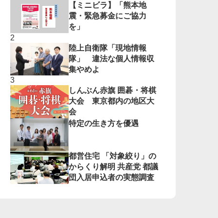
【ミニビラ】「熊本地
震・緊急募金にご協力
を」
陸上自衛隊「現地情報
隊」 違法な個人情報収
集やめよ
しんぶん赤旗 囲碁・将棋
大会 東京都内の地区大
会
特定の生き方を優遇
都営住宅 「対象絞り」の
からくり解明 共産党 都議
団入居申込者の実態調査