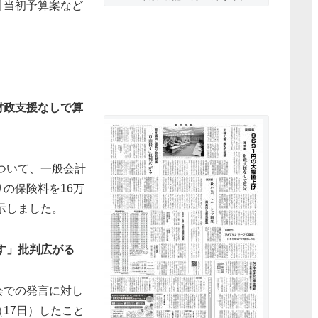
計当初予算案など
 財政支援なしで算
について、一般会計
の保険料を16万
示しました。
す」批判広がる
会での発言に対し
17日）したこと