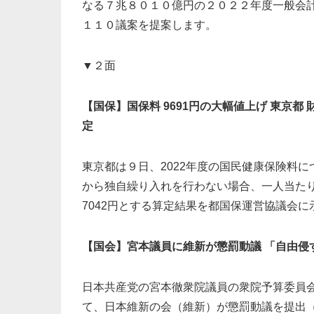
なる７兆８０１０億円の２０２２年度一般会
１１０議案を提案します。
▼２面
【国保】国保料 9691円の大幅値上げ 東京都
定
東京都は９日、2022年度の国民健康保険料
から独自繰り入れを行わない場合、一人当たり
7042円とする算定結果を都国保運営協議会に
【国会】宮本議員に維新が懲罰動議 「自由侵
日本共産党の宮本徹衆院議員の衆院予算委員
て、日本維新の会（維新）が懲罰動議を提出（