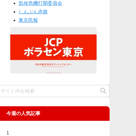
気候危機打開委員会
しんぶん赤旗
東京民報
今週の人気記事