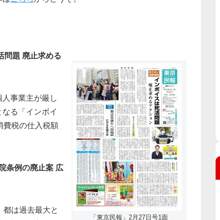
活問題 廃止求める
個人事業主が厳し
となる「インボイ
消費税の仕入税額
。
院条例の廃止案 広
。都は過去最大と
「東京民報」2月27日号1面