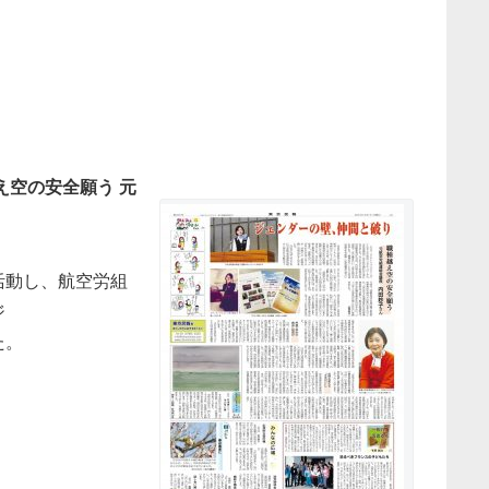
え空の安全願う 元
活動し、航空労組
ジ
た。