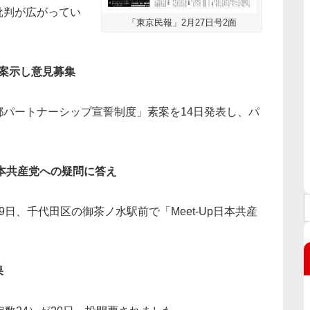
批判が広がってい
「東京民報」2月27日号2面
素案示し意見募集
パートナーシップ宣誓制度」素案を14日発表し、パ
本共産党への疑問に答え
日、千代田区の御茶ノ水駅前で「Meet‐Up日本共産
果