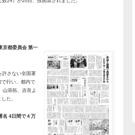
数24）が20日、投開票されました。
東京都委員会 第一
を許さない全国署
館で行い、都内で
子、山添拓、吉良よ
ました。
名 4日間で４万