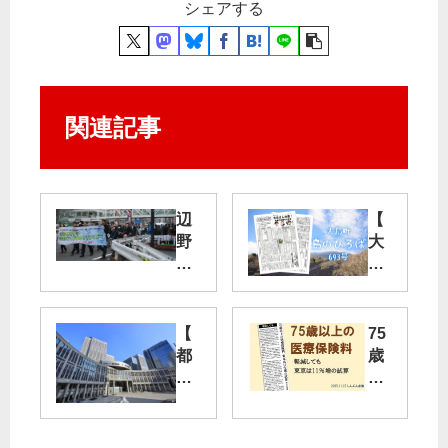
シェアする
関連記事
辺
【
野
大
古
島
に
町
新
】
基
島
【
75
地
し
都
歳
つ
ょ
の
以
く
の
広
上
る
ペ
域
の
な
ー
連
医