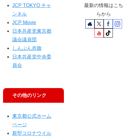
員
JCP TOKYO チャ
最新の情報はこち
が
ンネル
らから
基
JCP Movie
金
の
日本共産党東京都
活
議会議員団
用
しんぶん赤旗
指
摘
日本共産党中央委
員会
その他のリンク
東京都公式ホーム
ページ
新型コロナウイル