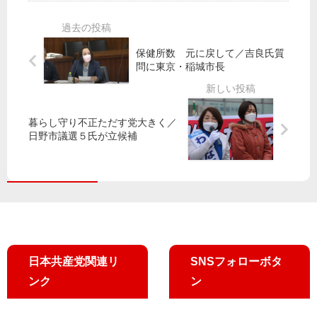
！
ジ
合
療
新
に
議
保
宿
「
会
険
保健所数 元に戻して／吉良氏質
で
島
】
料
問に東京・稲城市長
青
の
「
、
年
ひ
後
軽
ら
ろ
期
減
デ
ば
高
し
暮らし守り不正ただす党大きく／
モ
」
日野市議選５氏が立候補
齢
て
第
者
も
69
医
3
療
号
の
を
軽
掲
減
載
可
し
能
日本共産党関連リ
SNSフォローボタ
ま
」
ンク
ン
し
党
た
議