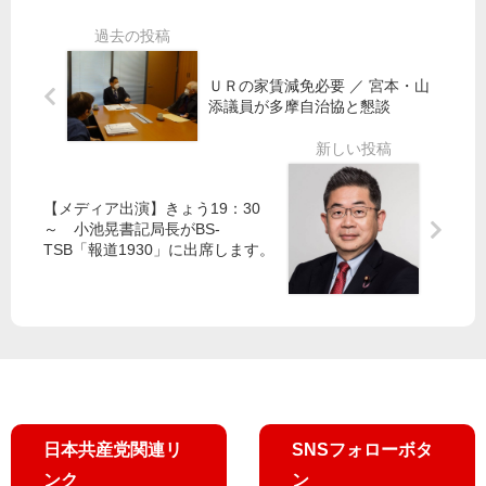
補
護
高
人
》
申
市
大
請
政
必
島
の
ＵＲの家賃減免必要 ／ 宮本・山
権
要
町
障
添議員が多摩自治協と懇談
に
／
か
害
立
目
ら
ち
黒
改
宮
向
区
憲
本
か
【メディア出演】きょう19：30
ス
徹
～ 小池晃書記局長がBS-
う
田
ト
氏
TSB「報道1930」に出席します。
村
ッ
迫
副
プ
る
委
員
小
長
池
が
書
星
記
見
局
て
日本共産党関連リ
SNSフォローボタ
長
い
ンク
ン
、