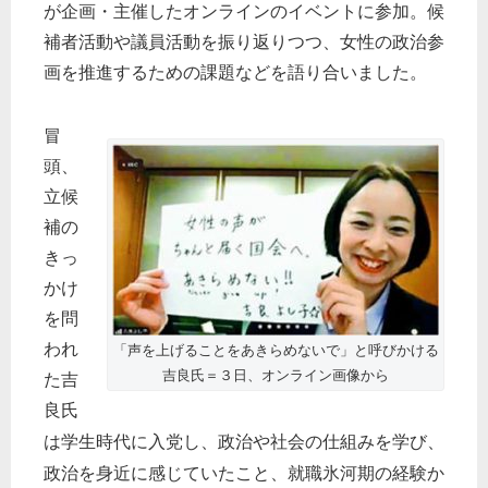
が企画・主催したオンラインのイベントに参加。候
補者活動や議員活動を振り返りつつ、女性の政治参
画を推進するための課題などを語り合いました。
冒
頭、
立候
補の
きっ
かけ
を問
われ
「声を上げることをあきらめないで」と呼びかける
吉良氏＝３日、オンライン画像から
た吉
良氏
入党し、政治や社会の仕組みを学び、
は学生時代に
政治を身近に感じていたこと、就職氷河期の経験か