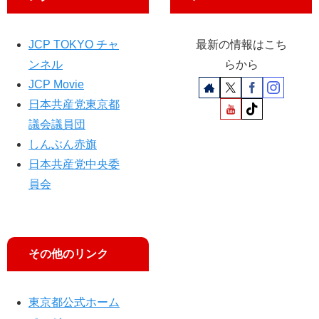
子
綾
候
予
補
定
JCP TOKYO チャ
最新の情報はこち
応
候
ンネル
らから
援
補
JCP Movie
勝
日本共産党東京都
利
訴
議会議員団
え
しんぶん赤旗
日本共産党中央委
員会
その他のリンク
東京都公式ホーム