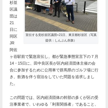
杉並
区議
団は
21
日に
宣伝する党杉並区議団=21日、東京都杉並区（写真
同区
提供：しんぶん赤旗）
JR
阿佐
ヶ谷駅前で緊急宣伝し、都が緊急事態宣言下の７月
14・15日に、田中良区長が区内経済団体主催の会
合に参加するために公用車で群馬県のゴルフ場に行
き、飲酒を伴う宿泊をしていた問題を追求しまし
た。
この問題では、区内経済団体の幹部の多くが区の受
注事業者で、いわゆる「利害関係者」であること、