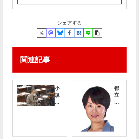
シェアする
関連記事
小
都
規
立
模
病
分
院
散
を
型
守
電
り
源
た