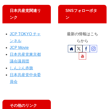
文
教
日本共産党関連リ
SNSフォローボタ
委
ンク
ン
と
や
議
JCP TOKYO チャ
最新の情報はこち
員
ンネル
らから
迫
JCP Movie
る
日本共産党東京都
議会議員団
しんぶん赤旗
日本共産党中央委
員会
その他のリンク