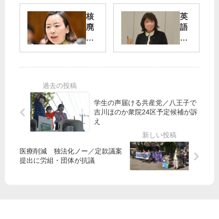
へ
い
核
英
笠
／
廃
語
井
福
絶
ス
氏
手
の
ピ
ゆ
約
ー
警
う
束
キ
報
子
ン
発
（
実
グ
令
新
行
テ
学生の声届ける共産党／八王子で
の
）
吉川ほのか衆院24区予定候補が訴
迫
ス
検
文
え
れ
ト
証
京
中
要
区
止
求
（
医療削減 独法化ノー／定款議案
せ
定
提出に労組・団体が抗議
よ
数
2
都
）
議
会