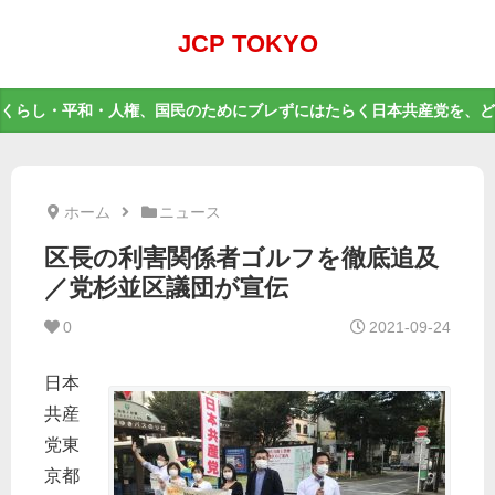
JCP TOKYO
くらし・平和・人権、国民のためにブレずにはたらく日本共産党を、ど
ホーム
ニュース
区長の利害関係者ゴルフを徹底追及
／党杉並区議団が宣伝
0
2021-09-24
日本
共産
党東
京都