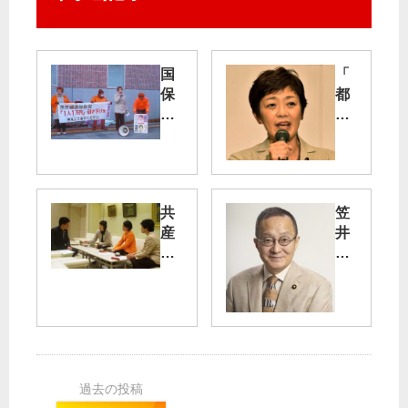
国
「
保
都
税
議
下
選
げ
駆
よ
け
う
る
共
笠
署
」
産
井
名
コ
党
政
に
ロ
都
策
協
ナ
議
委
力
対
団
員
を
策
「
長
共
都
Ｂ
東
同
立
Ｓ
村
へ
病
番
山
手