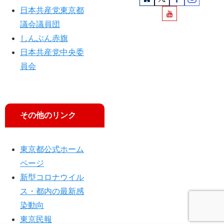
党
日本共産党東京都
の
議会議員団
ご
しんぶん赤旗
ま
日本共産党中央委
か
し
員会
批
判
その他のリンク
東京都公式ホーム
ページ
新型コロナウイル
ス・都内の最新感
染動向
東京民報