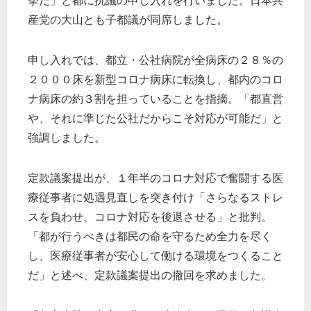
挙だ」と都に抗議の申し入れを行いました。日本共
産党の大山とも子都議が同席しました。
申し入れでは、都立・公社病院が全病床の２８％の
２０００床を新型コロナ病床に転換し、都内のコロ
ナ病床の約３割を担っていることを指摘。「都直営
や、それに準じた公社だからこそ対応が可能だ」と
強調しました。
定款議案提出が、１年半のコロナ対応で奮闘する医
療従事者に処遇見直しを突き付け「さらなるストレ
スを負わせ、コロナ対応を後退させる」と批判。
「都が行うべきは都民の命を守るため全力を尽く
し、医療従事者が安心して働ける環境をつくること
だ」と述べ、定款議案提出の撤回を求めました。