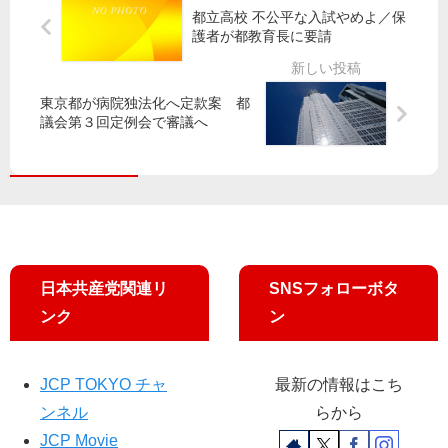
院
組
市
腕
都立高校 不公平な入試やめよ／保
、
に
で
／
護者が都教育長に要請
直
出
葛
営
演
飾
堅
／
区
東京都が病院独法化へ定款案 都
持
「
（
議会第３回定例会で審議へ
を
減
定
」
ら
数
と
な
4
知
い
）
事
年
和
に
金
泉
要
」
な
日本共産党関連リ
SNSフォローボタ
求
は
お
可
み
ンク
ン
能
さ
財
ん
源
（
JCP TOKYO チャ
最新の情報はこち
示
58
ンネル
らから
し
）
JCP Movie
与
現