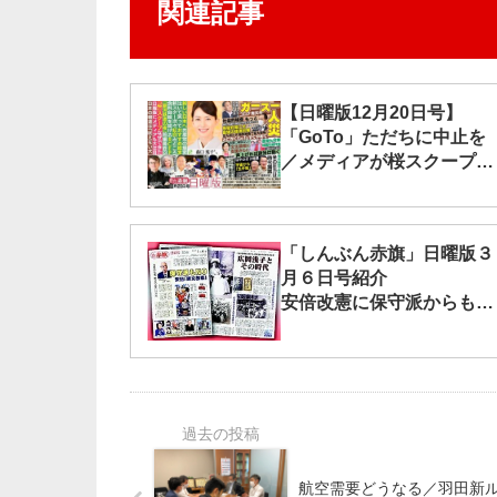
関連記事
【日曜版12月20日号】
「GoTo」ただちに中止を
／メディアが桜スクープに
大注目
「しんぶん赤旗」日曜版３
月６日号紹介
安倍改憲に保守派からもノ
ーの声
航空需要どうなる／羽田新