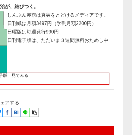
治が、結びつく。
しんぶん赤旗は真実をとどけるメディアです。
日刊紙は月額3497円（学割月額2200円）
日曜版は毎週発行990円
日刊電子版は、ただいま３週間無料おためし中
子版 見てみる
ェアする