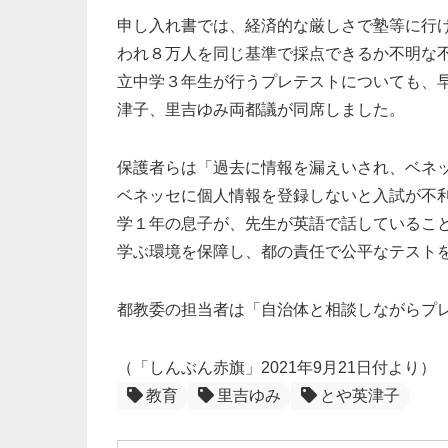
申し入れ書では、経済的な厳しさで塾等に行
われ８万人を同じ基準で採点できるか不明な不
立中学３年生が行うプレテストについても、
津子、里吉ゆみ両都議が同席しました。
保護者らは「過去に情報を漏えいされ、ベネ
ベネッセに個人情報を登録しないと入試が不
学１年の息子が、先生が英語で話しているこ
学ぶ環境を保障し、都の責任で公平なテスト
都教委の担当者は「自治体と相談しながらプ
（「しんぶん赤旗」2021年9月21日付より）
教育
里吉ゆみ
とや英津子