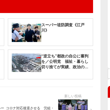
スーパー堤防調査《江戸
川》
“逆立ち”都政の自公に審判
を／公明党 福祉・暮らし
切り捨てが実績、政治の
「闇」がいっそう深く
ルー
コロナ対応後退させる 労組・