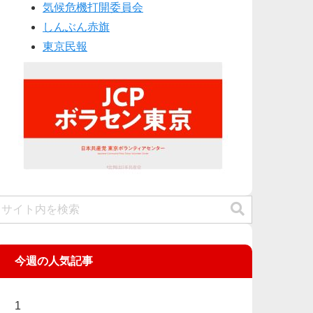
気候危機打開委員会
しんぶん赤旗
東京民報
今週の人気記事