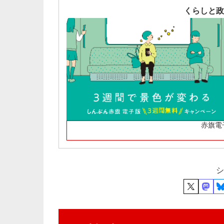
くらしと政
赤旗電
シ