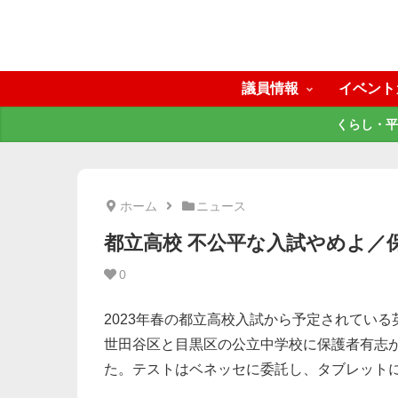
議員情報
イベント
くらし・平
ホーム
ニュース
都立高校 不公平な入試やめよ／
0
2023年春の都立高校入試から予定されてい
世田谷区と目黒区の公立中学校に保護者有志
た。テストはベネッセに委託し、タブレット