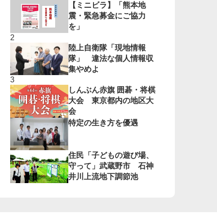
【ミニビラ】「熊本地
震・緊急募金にご協力
を」
陸上自衛隊「現地情報
隊」 違法な個人情報収
集やめよ
しんぶん赤旗 囲碁・将棋
大会 東京都内の地区大
会
特定の生き方を優遇
住民「子どもの遊び場、
守って」武蔵野市 石神
井川上流地下調節池