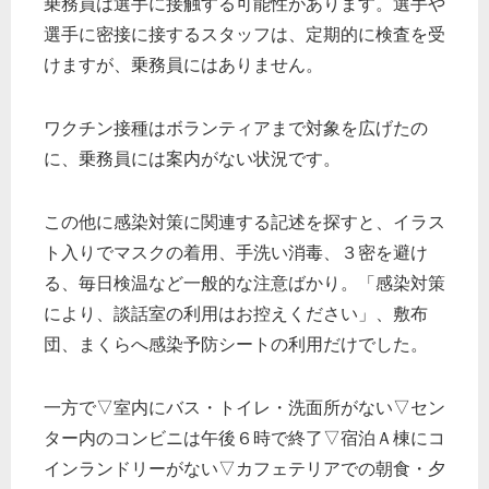
乗務員は選手に接触する可能性があります。選手や
選手に密接に接するスタッフは、定期的に検査を受
けますが、乗務員にはありません。
ワクチン接種はボランティアまで対象を広げたの
に、乗務員には案内がない状況です。
この他に感染対策に関連する記述を探すと、イラス
ト入りでマスクの着用、手洗い消毒、３密を避け
る、毎日検温など一般的な注意ばかり。「感染対策
により、談話室の利用はお控えください」、敷布
団、まくらへ感染予防シートの利用だけでした。
一方で▽室内にバス・トイレ・洗面所がない▽セン
ター内のコンビニは午後６時で終了▽宿泊Ａ棟にコ
インランドリーがない▽カフェテリアでの朝食・夕