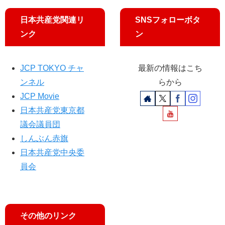
議
ら
日本共産党関連リ
SNSフォローボタ
文
化
ンク
ン
庁
ヒ
ア
JCP TOKYO チャ
最新の情報はこち
ンネル
らから
JCP Movie
日本共産党東京都
議会議員団
しんぶん赤旗
日本共産党中央委
員会
その他のリンク