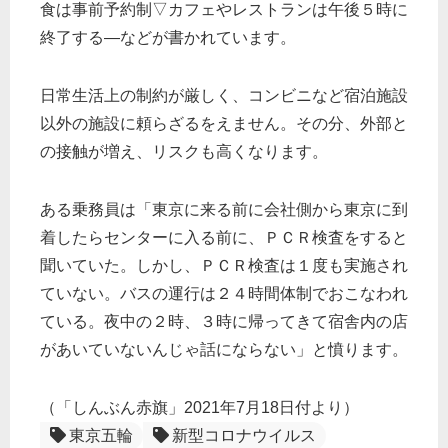
食は事前予約制▽カフェやレストランは午後５時に
終了する―などが書かれています。
日常生活上の制約が厳しく、コンビニなど宿泊施設
以外の施設に頼らざるをえません。その分、外部と
の接触が増え、リスクも高くなります。
ある乗務員は「東京に来る前に会社側から東京に到
着したらセンターに入る前に、ＰＣＲ検査をすると
聞いていた。しかし、ＰＣＲ検査は１度も実施され
ていない。バスの運行は２４時間体制でおこなわれ
ている。夜中の２時、３時に帰ってきて宿舎内の店
があいていないんじゃ話にならない」と憤ります。
（「しんぶん赤旗」2021年7月18日付より）
東京五輪
新型コロナウイルス