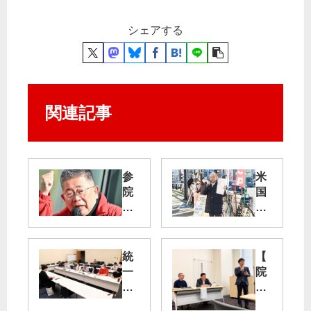
シェアする
関連記事
参
米
院
国
選
は
候
無
補
法
駆
行
統
【
け
為
一
院
る
や
協
内
め
会
集