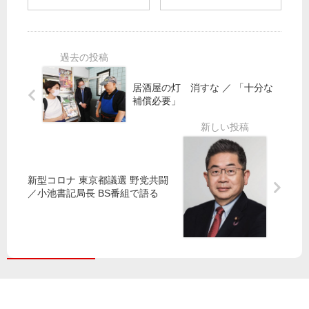
比
よ
問
会
例
題
】
５
見
英
候
本
解
国
補
紙
散
人
の
配
命
記
居酒屋の灯 消すな ／ 「十分な
ベ
り
令
者
補償必要」
ス
訴
請
が
ト
え
求
告
チ
早
発
ー
く
“米
ム
党
軍
新型コロナ 東京都議選 野党共闘
必
国
は
／小池書記局長 BS番組で語る
ず
会
最
議
大
員
汚
・
染
多
者”
摩
市