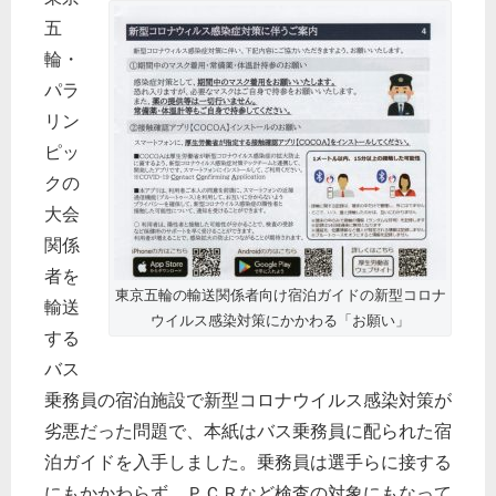
五
輪・
パラ
リン
ピッ
クの
大会
関係
者を
東京五輪の輸送関係者向け宿泊ガイドの新型コロナ
輸送
ウイルス感染対策にかかわる「お願い」
する
バス
乗務員の宿泊施設で新型コロナウイルス感染対策が
劣悪だった問題で、本紙はバス乗務員に配られた宿
泊ガイドを入手しました。乗務員は選手らに接する
にもかかわらず、ＰＣＲなど検査の対象にもなって