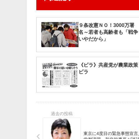
９条改憲ＮＯ！3000万署
名～若者も高齢者も「戦争
いやだから」
《ビラ》共産党が農業政策
ビラ
東京に4度目の緊急事態宣言