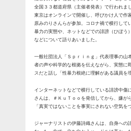
全国３３都道府県（主催者発表）で行われま
東京はオンラインで開催し、呼びかけ人で作
原みのりさんらが参加。コロナ禍で横行して
暴力の実態や、ネットなどでの誹謗（ひぼう
などについて語りあいました。
一般社団法人「Ｓｐｒｉｎｇ」代表理事の山
者の声や科学的な根拠を伝えながら、実態に
スだと話し「性暴力根絶に理解がある議員を
インターネットなどで横行している誹謗中傷
さんは、＃ＫｕＴｏｏを発信してから、嫌が
「真実ではないことを事実にされない空気を
ジャーナリストの伊藤詩織さんは、自身への