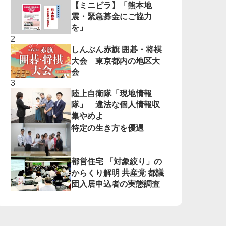
【ミニビラ】「熊本地
震・緊急募金にご協力
を」
しんぶん赤旗 囲碁・将棋
大会 東京都内の地区大
会
陸上自衛隊「現地情報
隊」 違法な個人情報収
集やめよ
特定の生き方を優遇
都営住宅 「対象絞り」の
からくり解明 共産党 都議
団入居申込者の実態調査