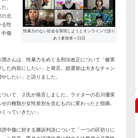
した。
家の北
いる性
性暴力のない社会を実現しようとオンラインで語り
）中傷
あう参加者＝11日
本潤さんは、性暴力をめぐる刑法改正について「被害
即した内容にしたい」と発言。総選挙は大きなチャン
増やしたい」と語りました。
について、２氏が発言しました。ライターの石川優実
らせの種類が女性差別を含むものに変わったと指摘。
つくっていきたい」
誹謗中傷に対する勝訴判決について「一つの区切りに