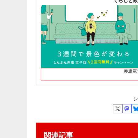
くらしと政
赤旗電
シ
関連記事