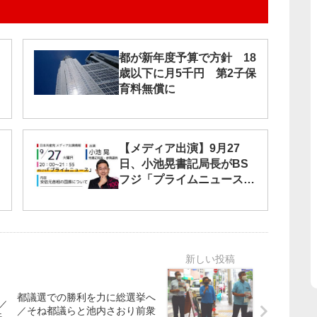
都が新年度予算で方針 18
歳以下に月5千円 第2子保
育料無償に
【メディア出演】9月27
日、小池晃書記局長がBS
フジ「プライムニュース」
に出演します
都議選での勝利を力に総選挙へ
／
／そね都議らと池内さおり前衆