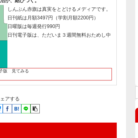
治が、結びつく。
しんぶん赤旗は真実をとどけるメディアです。
日刊紙は月額3497円（学割月額2200円）
日曜版は毎週発行990円
日刊電子版は、ただいま３週間無料おためし中
子版 見てみる
ェアする