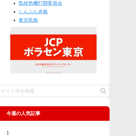
気候危機打開委員会
しんぶん赤旗
東京民報
今週の人気記事