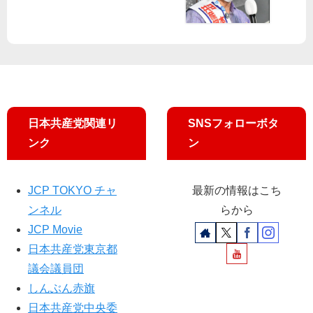
ニ
勝
必
ス
利
ず
ト
判
北
決
原
み
の
り
日本共産党関連リ
SNSフォローボタ
さ
ンク
ン
ん
JCP TOKYO チャ
最新の情報はこち
ンネル
らから
JCP Movie
日本共産党東京都
議会議員団
しんぶん赤旗
日本共産党中央委