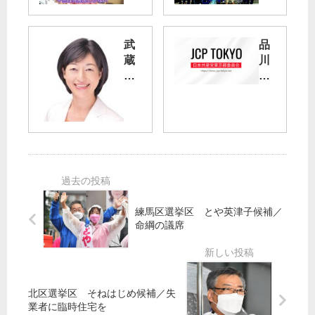
産
護
党
削
へ
減
武
品
の
を
蔵
川
応
断
野
区
援
罪
市
長
メ
長
・
ッ
新
選
区
セ
生
あ
議
ー
存
す
補
ジ
権
告
選
動
裁
示
、
画
判
／
あ
／
練馬区選挙区 とや英津子候補／
松
す
命綱の議席
作
東
下
投
家
京
市
票
・
高
長
！
フ
裁
の
ェ
で
再
北区選挙区 そねはじめ候補／失
ミ
も
業者に臨時住宅を
選