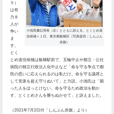
５）
は有
力８
人が
小池晃書記局長（左）とともに訴える、とくとめ道
争い
信候補＝１日、東京都板橋区（写真提供：しんぶん
ま
赤旗）
す。
とく
とめ道信候補は板橋駅前で、五輪中止や都立・公社
病院の独立行政法人化中止など「命を守る争点で都
民の思いに応えられるのは私だけ。命を守る議席と
して党派を超え守りぬいて」と力説。小池氏は「困
った人をほっとけない。命を守るため政治を動か
す、とくとめさんを勝ちぬかせて」と訴えました。
（2021年7月2日付「しんぶん赤旗」より）