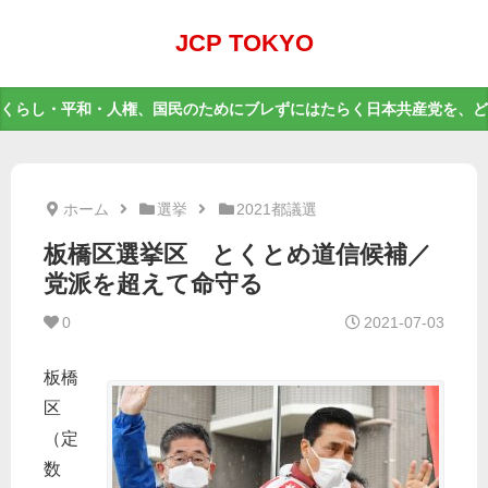
JCP TOKYO
くらし・平和・人権、国民のためにブレずにはたらく日本共産党を、ど
ホーム
選挙
2021都議選
板橋区選挙区 とくとめ道信候補／
党派を超えて命守る
0
2021-07-03
板橋
区
（定
数