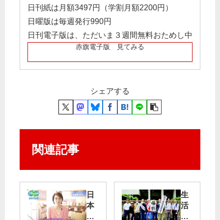
日刊紙は月額3497円（学割月額2200円）
日曜版は毎週発行990円
日刊電子版は、ただいま３週間無料おためし中
赤旗電子版 見てみる
シェアする
関連記事
日
生
本
活
共
保