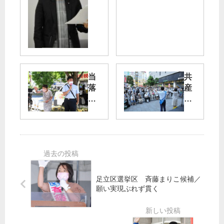
文
》
教
共
委
産
】
党
「
に
妊
他
娠
党
当
共
生
・
落
産
徒
会
線
党
の
派
上
躍
学
か
進
業
ら
山
で
支
応
添
新
え
援
候
し
て
が
補
い
」
寄
必
政
足立区選挙区 斉藤まりこ候補／
米
せ
ず
治
願い実現ぶれず貫く
倉
ら
に
都
れ
押
春
て
し
田