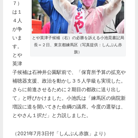
７）
は１
４人
が争
いま
とや英津子候補（右）の必勝を訴える小池晃書記局
長＝２日、東京都練馬区（写真提供：しんぶん赤
す。
旗）
とや
英津
子候補は石神井公園駅前で、「保育所予算の拡充や
補聴器支援、政治を動かし３５人学級も実現した。
さらに前進させるために２期目の都政に送り出し
て」と呼びかけました。小池氏は「練馬区の病院新
増設に道を開いてきた命綱の議席。今度の選挙は、
とやさん１択だ」と力説しました。
（2021年7月3日付「しんぶん赤旗」より）