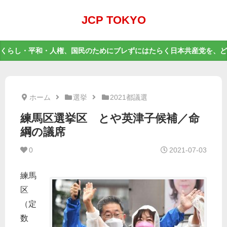
JCP TOKYO
くらし・平和・人権、国民のためにブレずにはたらく日本共産党を、ど
ホーム
選挙
2021都議選
練馬区選挙区 とや英津子候補／命
綱の議席
0
2021-07-03
練馬
区
（定
数