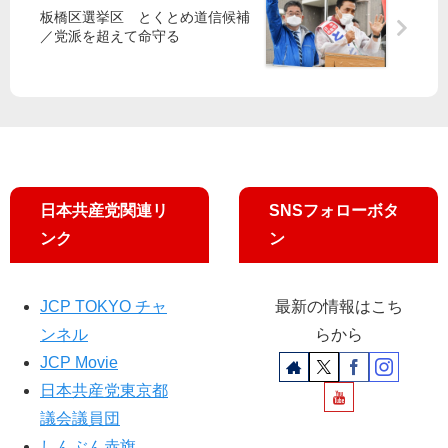
奈
い
上
村
板橋区選挙区 とくとめ道信候補
都
ま
げ
副
／党派を超えて命守る
議
す
「
委
／
マ
員
退
イ
長
学
訴
・
生
え
谷
ま
」
川
ぬ
に
比
対
日本共産党関連リ
SNSフォローボタ
反
例
応
響
候
ンク
ン
要
補
求 ​
ら
訴
JCP TOKYO チャ
最新の情報はこち
え
ンネル
らから
JCP Movie
日本共産党東京都
議会議員団
しんぶん赤旗