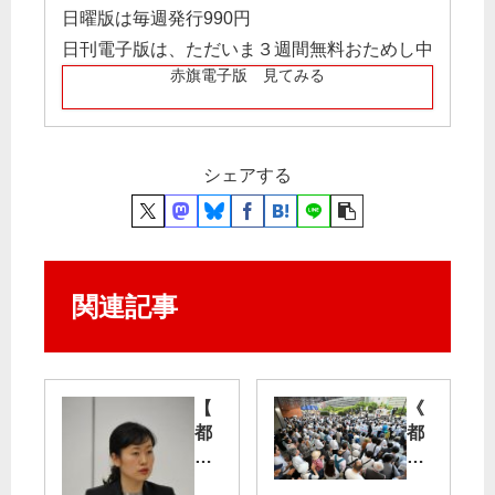
日曜版は毎週発行990円
日刊電子版は、ただいま３週間無料おためし中
赤旗電子版 見てみる
シェアする
関連記事
【
《
都
都
議
議
会
選