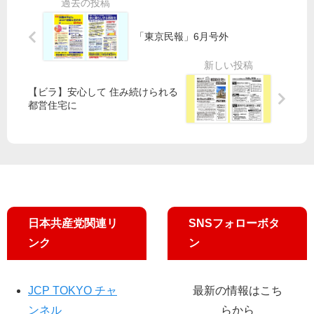
っ
行
発
下
た
政
表
げ
「東京民報」6月号外
ら
罰
を
猛
や
／
暑
め
東
の
補
京
【ビラ】安心して 住み続けられる
五
償
の
都営住宅に
輪
を
共
／
／
産
「
共
党
開
産
国
催
党
会
時
・
議
期
田
員
再
村
日本共産党関連リ
SNSフォローボタ
が
検
智
先
ンク
ン
討
子
頭
を
政
に
」
策
政
JCP TOKYO チャ
最新の情報はこち
共
委
府
ンネル
らから