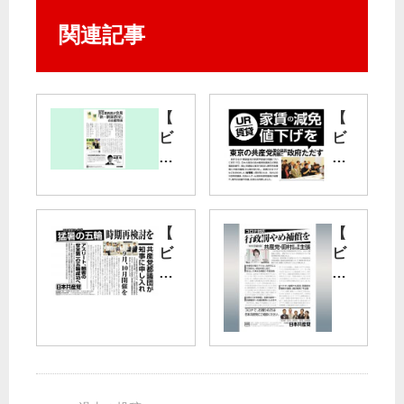
関連記事
【
【
ビ
ビ
ラ
ラ
】
】
『
Ｕ
新
Ｒ
【
【
・
賃
ビ
ビ
綱
貸
ラ
ラ
領
家
】
】
教
賃
こ
コ
室
の
の
ロ
』
減
ま
ナ
の
免
ま
対
出
・
い
応
版
値