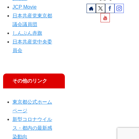
産
員
た
JCP Movie
党
長
だ
都
が
す
日本共産党東京都
議
主
議会議員団
団
張
しんぶん赤旗
が
知
日本共産党中央委
事
員会
に
申
し
入
その他のリンク
れ
東京都公式ホーム
ページ
新型コロナウイル
ス・都内の最新感
染動向