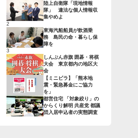
陸上自衛隊「現地情報
隊」 違法な個人情報収
集やめよ
東海汽船船員が飲酒乗
務 島民の命・暮らし保
障を
しんぶん赤旗 囲碁・将棋
大会 東京都内の地区大
会
【ミニビラ】「熊本地
震・緊急募金にご協力
を」
都営住宅 「対象絞り」の
からくり解明 共産党 都議
団入居申込者の実態調査