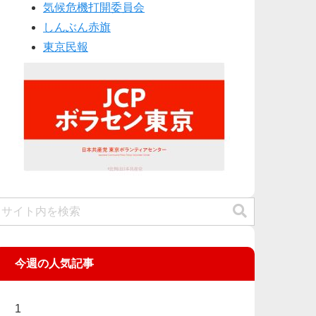
気候危機打開委員会
しんぶん赤旗
東京民報
今週の人気記事