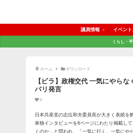
議員情報
イベント
くらし・平
ホーム
ダウンロード
【ビラ】政権交代 一気にやらな
バリ発言
0
日本共産党の志位和夫委員長が大きく表紙を飾
単独インタビューを6ページにわたり掲載し
くのか」と問われ、「一気に行く。一気にや