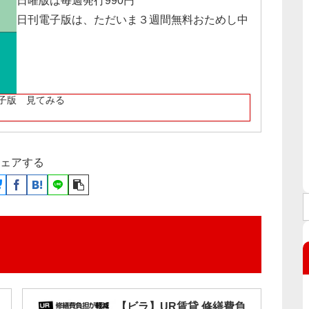
日曜版は毎週発行990円
日刊電子版は、ただいま３週間無料おためし中
子版 見てみる
ェアする
【ビラ】UR賃貸 修繕費負