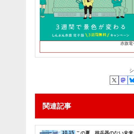
赤旗電
シ
関連記事
この夏、核兵器のない未来