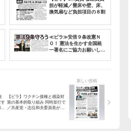
担が軽減／畳床や壁、床、
換気扇など負担項目の８割
≪ビラ≫安倍９条改憲Ｎ
Ｏ！ 憲法を生かす全国統
一署名にご協力お願いしま
す
【ビラ】ワクチン接種と感染対
だす
策の基本的取り組み 同時並行で
和夫
／共産党・志位和夫委員長が提
起