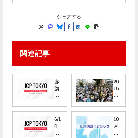
シェアする
関連記事
赤
20
旗
16
ま
年
つ
6
り
月
29
6/1
10
本
日
4
月
日
（
若
21
の
水