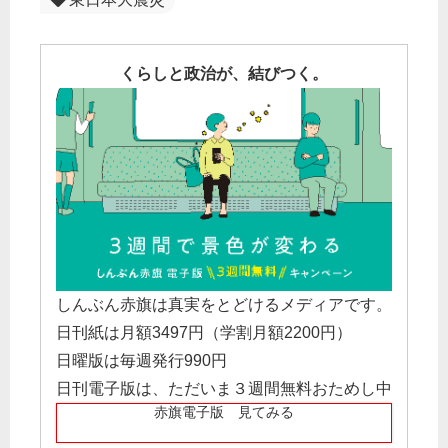
くらしと政治が、結びつく。
しんぶん赤旗は真実をとどけるメディアです。
日刊紙は月額3497円（学割月額2200円）
日曜版は毎週発行990円
日刊電子版は、ただいま３週間無料おためし中
赤旗電子版 見てみる