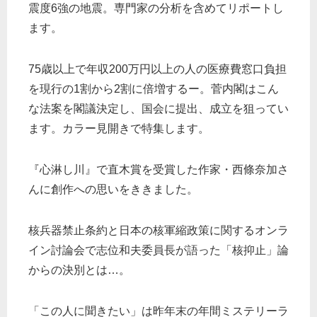
震度6強の地震。専門家の分析を含めてリポートし
ます。
75歳以上で年収200万円以上の人の医療費窓口負担
を現行の1割から2割に倍増するー。菅内閣はこん
な法案を閣議決定し、国会に提出、成立を狙ってい
ます。カラー見開きで特集します。
『心淋し川』で直木賞を受賞した作家・西條奈加さ
んに創作への思いをききました。
核兵器禁止条約と日本の核軍縮政策に関するオンラ
イン討論会で志位和夫委員長が語った「核抑止」論
からの決別とは…。
「この人に聞きたい」は昨年末の年間ミステリーラ