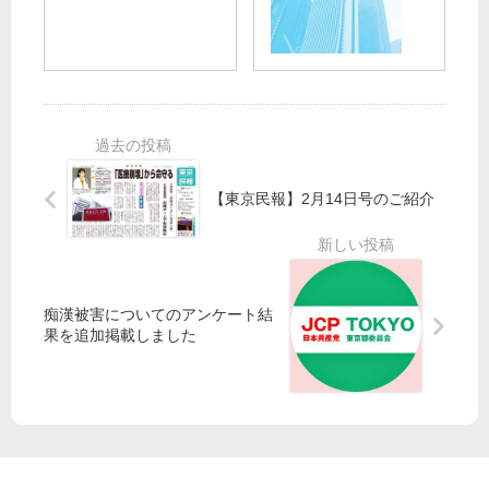
者
日
主
）
憲
（
な
主
法
木
予
な
集
）
定
街
会
の
頭
の
お
11
演
お
も
月
説
も
な
1
の
な
街
【東京民報】2月14日号のご紹介
日
予
日
頭
（
定
程
演
土
説
）
痴漢被害についてのアンケート結
果を追加掲載しました