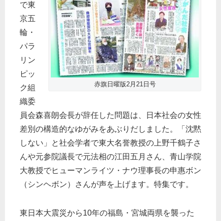
で東
京五
輪・
パラ
リン
ピッ
赤旗日曜版2月21日号
ク組
織委
員会森喜朗会長が辞任した問題は、日本社会の女性
差別の構造的なゆがみをあぶりだしました。「沈黙
しない」と社会学者で東大名誉教授の上野千鶴子さ
んや元参院議長で元法相の江田五月さん、青山学院
大教授でヒューマンライツ・ナウ理事長の申惠ボン
（シンヘボン）さんが声を上げます。特集です。
東日本大震災から10年の福島・宮城両県を襲った