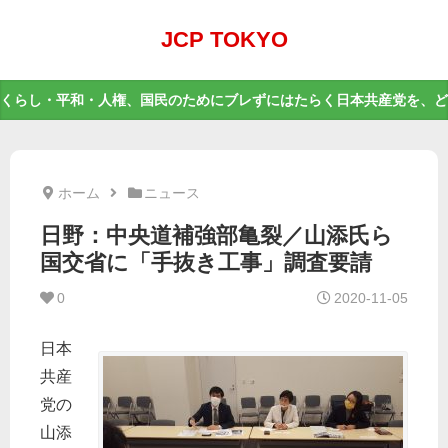
JCP TOKYO
くらし・平和・人権、国民のためにブレずにはたらく日本共産党を、ど
ホーム
ニュース
日野：中央道補強部亀裂／山添氏ら
国交省に「手抜き工事」調査要請
0
2020-11-05
日本
共産
党の
山添