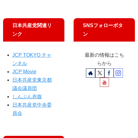
吉
良
氏
求
日本共産党関連リ
SNSフォローボタ
め
ンク
ン
る
JCP TOKYO チャ
最新の情報はこち
ンネル
らから
JCP Movie
日本共産党東京都
議会議員団
しんぶん赤旗
日本共産党中央委
員会