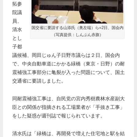
拓参
院議
員、
国交省に要請する山添氏（奥左端）ら=2日、国会内
清水
（写真提供：しんぶん赤旗）
とし
子都
議候補、岡田じゅん子日野市議らは２日、国会内
で、中央自動車道にかかる緑橋（東京・日野）の耐
震補強工事部分に亀裂が入った問題について、国土
交通省に要請しました。
同耐震補強工事は、自民党の宮内秀樹農林水産副大
臣との関係が指摘される工場業者が「手抜き工事」
をした疑惑が週刊誌で報じられています。
清水氏は「緑橋は、再開発で増えた住宅地と駅を結