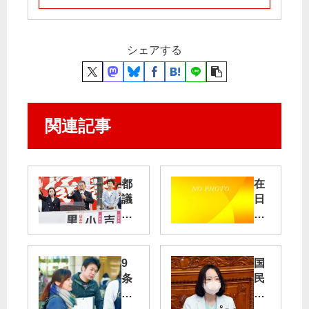
シェアする
関連記事
都
在
議
日
選
米
・
軍
参
院
泡
9
国
選
消
条
民
火
改
の
く
剤
憲
声