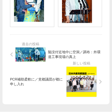
ら
交
NO
反
し
換
！
映
守
30
し
る
横
00
政
抜
田
万
策
群
は
署
見
の
未
名
直
力
着
：
し
共
手
民
を
陥没付近地中に空洞／調布：外環
産
青
／
道工事現場の真上
党
都
政
必
委
策
勝
員
評
を
会
価
PCR補助柔軟に／党都議団が都に
が
の
申し入れ
青
年
年
次
と
報
対
告
話
で