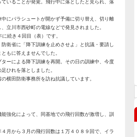
っていることが発覚。飛行中に落としたと見られ、落
中にパラシュートが開かず予備に切り替え、切り離
し、立川市西砂町の電線などで発見されました。
年に続き４回目（表）です。
防衛省に「降下訓練を止めさせよ」と抗議・要請し
まともに答えませんでした。
ターによる降下訓練を再開。その日の訓練中、今度
の足ひれを落としました。
の横田防衛事務所を訪ね抗議しています。
能強化によって、同基地での飛行回数が激増し、訓
４月から３月の飛行回数は１万４０８９回で、イラ