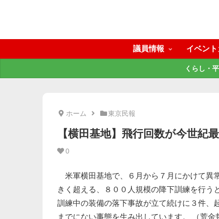
議員情報
イベント
くらし・平
ホーム
東京民報
【横田基地】飛行回数が今世紀最
0
米軍横田基地で、６月から７月にかけて異常
きく超える、８００人規模の降下訓練を行う
訓練中の装備の落下事故が立て続けに３件、
までにない事態を生み出しています。 （荒金