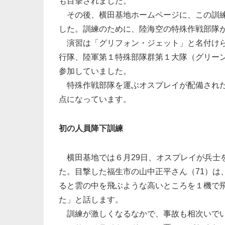
も目撃されました。
その後、横田基地ホームページに、この訓練
した。訓練のために、陸海空の特殊作戦部隊
演習は「グリフォン・ジェット」と名付けら
行隊、陸軍第１特殊部隊群第１大隊（グリー
参加していました。
特殊作戦部隊を運ぶオスプレイが配備された
点になっています。
初の人員降下訓練
横田基地では６月29日、オスプレイが兵士
た。目撃した福生市の山中正平さん（71）は
ると雲の中を飛ぶような高いところを１機で
た」と話します。
訓練が激しくなるなかで、事故も相次いでい