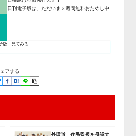
日刊電子版は、ただいま３週間無料おためし中
子版 見てみる
ェアする
外環道 住民監視を是認す