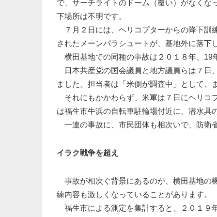
で、サーチライトのドーム（覆い）がなくな
下場所は不明です。
７月２日には、ヘリコプターからの降下訓練
されたメーンパラシュートが、基地外に落下
横田基地での同種の事故は２０１８年、19
日本共産党の国会議員と地方議員らは７日、
ました。担当者は「米側が調査中」として、
それにもかかわらず、米軍は７日にヘリコプ
は福生市牛浜の自転車駐輪場付近に、潜水具
一連の事故に、市民団体も相次いで、防衛省
イラク戦争を超え
事故が相次ぐ背景にあるのが、横田基地の機
練内容も激しくなっていることがあります。
福生市による測定を集計すると、２０１９年