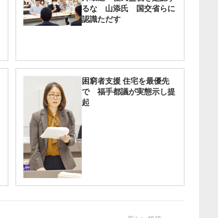
るな 山添氏 国交省らに
認識ただす
困窮者支援 住宅を最優先
で 福手都議が実態示し提
起