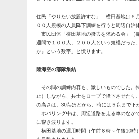
住民「やりたい放題許すな」 横田基地は６月
００人規模の人員降下訓練を行うと周辺自治
市民団体「横田基地の撤去を求める会」（撤
週間で１００人、２００人という規模だった。
か』という数字」と憤ります。
陸海空の部隊集結
その間の訓練内容も、激しいものでした。特
止）しながら、兵士をロープで降下させたり
の高さは、30㍍ほどから、時には５㍍まで下
ホバリング中は、周辺道路を走る車のなかで
に響き渡ります。
横田基地の運用時間（午前６時～午後10時）