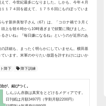
超えて、今世紀最多になりました。しかも、今年４月
均１１７４回を超えて、１７５６回にものぼっていま
らす新井美智子さん（67）は、「コロナ禍で３月く
頭上を朝６時から10時過ぎまで頻繁に飛びました。
うるさいね』『毎日嫌になるね』というのが近所のあ
の詳細も、まったく明らかにしていません。横田基
きています。米軍のやりたい放題を許すわけにはいか
ト降下
降下訓練
治が、結びつく。
しんぶん赤旗は真実をとどけるメディアです。
日刊紙は月額3497円（学割月額2200円）
日曜版は毎週発行990円