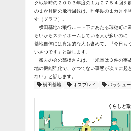
ク戦争時の２００３年度の１万２７５４回を
の１か月間の飛行回数は、昨年度の１カ月平
す（グラフ）。
横田基地の飛行ルート下にあたる瑞穂町に暮
らいからステイホームしている人が多いのに、
基地自体には肯定的な人も含めて、『今日も
いさつです」と話します。
撤去の会の髙橋さんは、「米軍は３件の事故
地の機能強化で、かつてない事態が次々に起
ない」と話します。
横田基地
オスプレイ
パラシュー
くらしと政