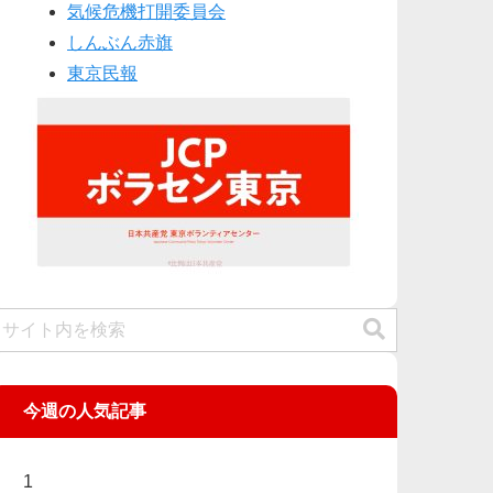
気候危機打開委員会
しんぶん赤旗
東京民報
今週の人気記事