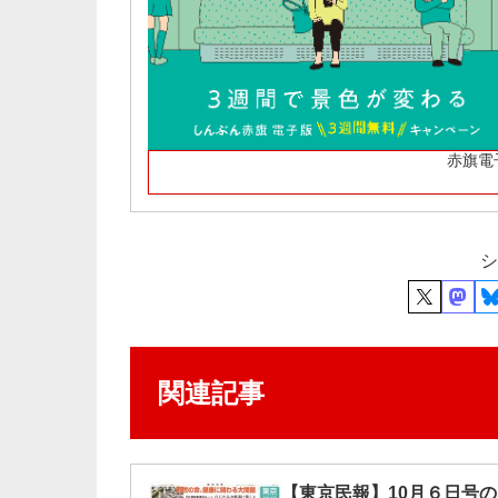
赤旗電
シ
関連記事
【東京民報】10月６日号の