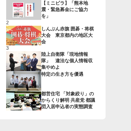
【ミニビラ】「熊本地
震・緊急募金にご協力
を」
しんぶん赤旗 囲碁・将棋
大会 東京都内の地区大
会
陸上自衛隊「現地情報
隊」 違法な個人情報収
集やめよ
特定の生き方を優遇
都営住宅 「対象絞り」の
からくり解明 共産党 都議
団入居申込者の実態調査