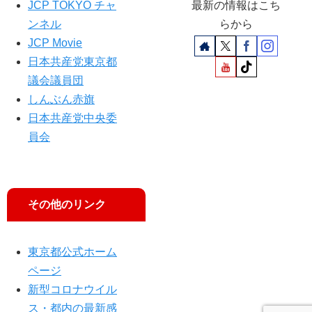
ニ
請
JCP TOKYO チャ
最新の情報はこち
ュ
も
ンネル
らから
ー
JCP Movie
ス
日本共産党東京都
７
」
議会議員団
に
しんぶん赤旗
出
日本共産党中央委
演
員会
し
ま
す
その他のリンク
東京都公式ホーム
ページ
新型コロナウイル
ス・都内の最新感