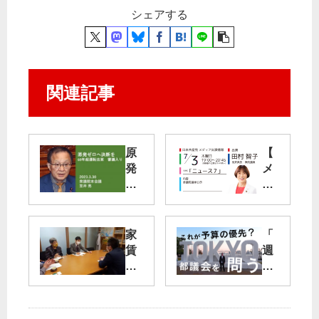
シェアする
関連記事
原
【
発
メ
ゼ
デ
ロ
ィ
へ
ア
決
出
家
「
断
演
賃
週
を
】
支
刊
7/3
援
宮
衆
(木
給
本
院
)
付
徹