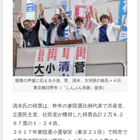
聴衆の声援に応える小池、菅、清水、大河原の各氏＝４日、
東京都日野市（「しんぶん赤旗」提供）
清水氏の得票は、昨年の参院選比例代表で共産党、
立憲民主党、社民党が獲得した得票合計２万８,２
６７票の１・２４倍。
２０１７年衆院選小選挙区（東京２１区）で同市で