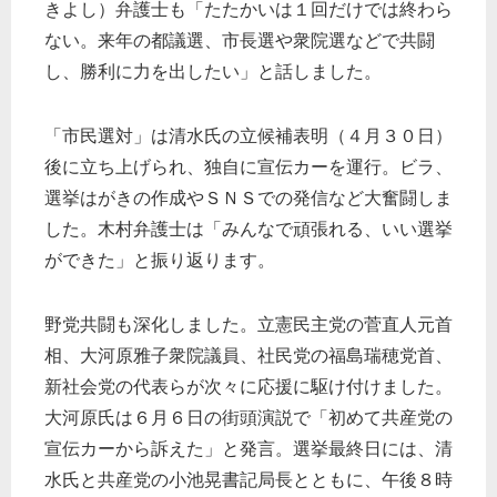
きよし）弁護士も「たたかいは１回だけでは終わら
ない。来年の都議選、市長選や衆院選などで共闘
し、勝利に力を出したい」と話しました。
「市民選対」は清水氏の立候補表明（４月３０日）
後に立ち上げられ、独自に宣伝カーを運行。ビラ、
選挙はがきの作成やＳＮＳでの発信など大奮闘しま
した。木村弁護士は「みんなで頑張れる、いい選挙
ができた」と振り返ります。
野党共闘も深化しました。立憲民主党の菅直人元首
相、大河原雅子衆院議員、社民党の福島瑞穂党首、
新社会党の代表らが次々に応援に駆け付けました。
大河原氏は６月６日の街頭演説で「初めて共産党の
宣伝カーから訴えた」と発言。選挙最終日には、清
水氏と共産党の小池晃書記局長とともに、午後８時