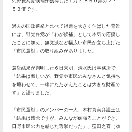
の野党共闘候補が獲得した１万３,８６０票の２・
５３倍です。
過去の国政選挙と比べて得票を大きく伸ばした背景
には、野党各党が「わが候補」として本気で応援し
たことに加え、無党派など幅広い市民が立ち上げた
「市民選対」の取り組みがありました。
選挙結果が判明した６日未明、清水氏は事務所で
「結果は悔しいが、野党や市民のみなさんと気持ち
を通わせて、一緒にたたかえたことは大きな財産で
す」と語りました。
「市民選対」のメンバーの一人、木村真実弁護士は
「結果は残念ですが、みんなが頑張ることができ、
日野市民の力を感じた選挙だった」、窪田之喜（ゆ