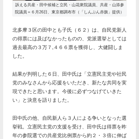
訴える共産・田中候補と立民・山花衆院議員、共産・山添参
院議員＝６月26日、東京都調布市（「しんぶん赤旗」提供）
北多摩３区の田中とも子氏（６２）は、自民党新人
の得票には及ばなかったものの、党派選挙としては
過去最高の３万７,４６６票を獲得し、大健闘しま
した。
結果が判明した６日、田中氏は「立憲民主党や社民
党のみなさんから応援をいただき、新たな共同を実
現できたと思います。今後に必ずつなげていきた
い」と決意を語りました。
田中氏の他、自民新人ら３人による争いとなった選
挙戦。立憲民主党の支援を受け、田中氏は得票を昨
年の参院選での共産党比例票から約２・３倍に伸ば