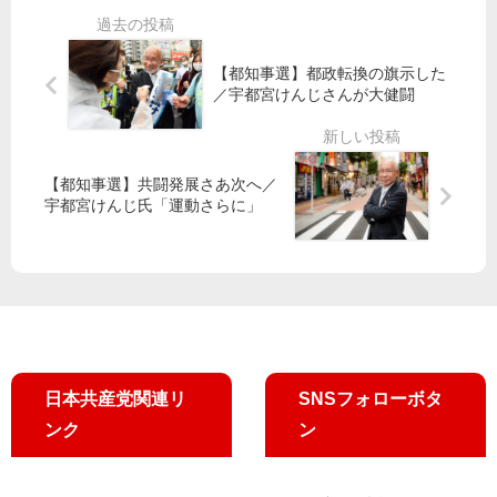
本
田
金
」
会
村
継
第
議
智
続
24
【都知事選】都政転換の旗示した
で
子
こ
回
／宇都宮けんじさんが大健闘
笠
委
そ
が
井
員
／
公
議
長
中
開
員
・
【都知事選】共闘発展さあ次へ／
小
さ
衆
宇都宮けんじ氏「運動さらに」
企
れ
院
業
ま
議
庁
し
員
に
た
が
山
、
添
NH
議
K
員
日本共産党関連リ
SNSフォローボタ
テ
ら
レ
拡
ンク
ン
ビ
充
「
要