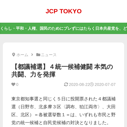
JCP TOKYO
くらし・平和・人権、国民のためにブレずにはたらく日本共産党を、ど
ホーム
ニュース
【都議補選】４統一候補健闘 本気の
共闘、力を発揮
0
2020-08-22
2020-07-07
東京都知事選と同じく５日に投開票された４都議補
選（日野市、北多摩３区〈調布、狛江両市〉、大田
区、北区）＝各被選挙数１＝は、いずれも市民と野
党の統一候補と自民党候補の対決となりました。