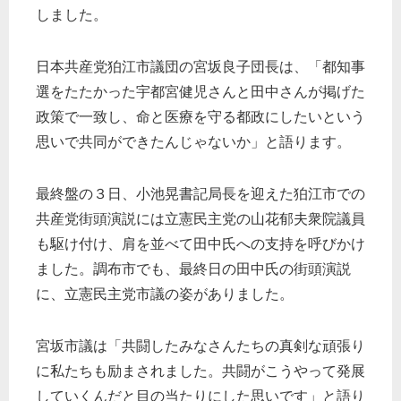
しました。
日本共産党狛江市議団の宮坂良子団長は、「都知事
選をたたかった宇都宮健児さんと田中さんが掲げた
政策で一致し、命と医療を守る都政にしたいという
思いで共同ができたんじゃないか」と語ります。
最終盤の３日、小池晃書記局長を迎えた狛江市での
共産党街頭演説には立憲民主党の山花郁夫衆院議員
も駆け付け、肩を並べて田中氏への支持を呼びかけ
ました。調布市でも、最終日の田中氏の街頭演説
に、立憲民主党市議の姿がありました。
宮坂市議は「共闘したみなさんたちの真剣な頑張り
に私たちも励まされました。共闘がこうやって発展
していくんだと目の当たりにした思いです」と語り