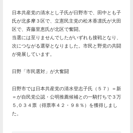
日本共産党の清水とし子氏が日野市で、田中とも子
氏が北多摩３区で、立憲民主党の松木香凛氏が大田
区で、斉藤里恵氏が北区で奮闘。
当選には至りませんでしたがいずれも接戦となり、
次につながる選挙となりました。市民と野党の共闘
が発展しています。
日野「市民選対」が大奮闘
日野市では日本共産党の清水登志子氏（５７）＝新
＝が自民党公認・公明推薦候補との一騎打ちで３万
５,０３４票（得票率４２・９８％）を獲得しまし
た。