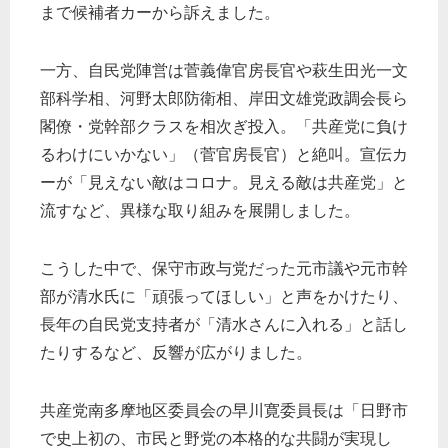
まで候補者カーから訴えました。
一方、自民党陣営は菅義偉官房長官や萩生田光一文
部科学相、河野太郎防衛相、岸田文雄党政調会長ら
閣僚・党幹部クラスを相次ぎ投入。「共産党に負け
るわけにいかない」（菅官房長官）と絶叫。宣伝カ
ーが「見えない敵はコロナ。見える敵は共産党」と
流すなど、異様な取り組みを展開しました。
こうした中で、保守市政与党だった元市議や元市幹
部が清水氏に「頑張ってほしい」と声をかけたり、
長年の自民党支持者が「清水さんに入れる」と話し
たりするなど、反響が広がりました。
共産党南多摩地区委員会の早川寛委員長は「日野市
で史上初の、市民と野党の本格的な共闘が実現し