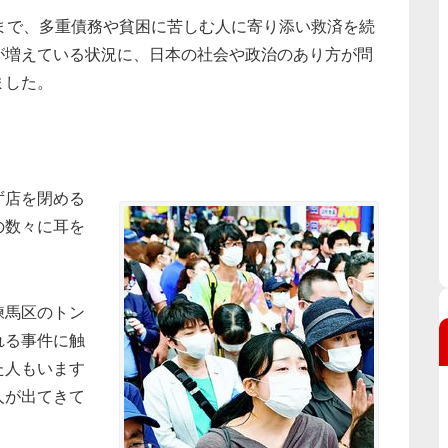
まで、多重債務や貧困に苦しむ人に寄り添い救済を続
が増えている状況に、日本の社会や政治のあり方が問
ました。
ず店を閉める
の数々に耳を
練馬区のトン
れる事件に触
た人もいます
人が出てきて