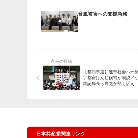
台風被害への支援急務
【都知事選】連帯社会へ一
宇都宮けんじ候補が演説／
書記局長ら野党が熱く訴え
日本共産党関連リンク