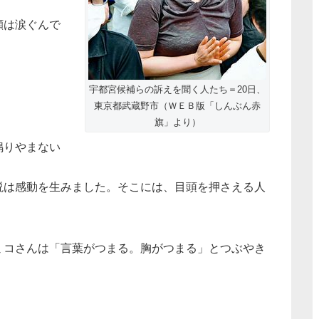
顔は涙ぐんで
宇都宮候補らの訴えを聞く人たち＝20日、
！
東京都武蔵野市（ＷＥＢ版「しんぶん赤
旗」より）
鳴りやまない
説は感動を生みました。そこには、目頭を押さえる人
ミコさんは「言葉がつまる。胸がつまる」とつぶやき