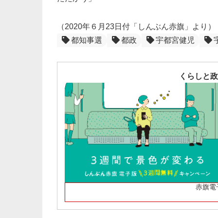
（2020年６月23日付「しんぶん赤旗」より）
都知事選
都政
宇都宮健児
くらしと政
赤旗電