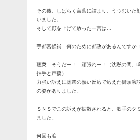
その後、しばらく言葉に詰まり、うつむいた
いました。
そして顔を上げて放った一言は…
宇都宮候補 何のために都政があるんですか
聴衆 そうだー！ 頑張れー！（沈黙の間、
拍手と声援）
力強い訴えに聴衆の熱い反応で応えた街頭演
の姿がありました。
ＳＮＳでこの訴えが拡散されると、歌手のク
ました。
何回も涙