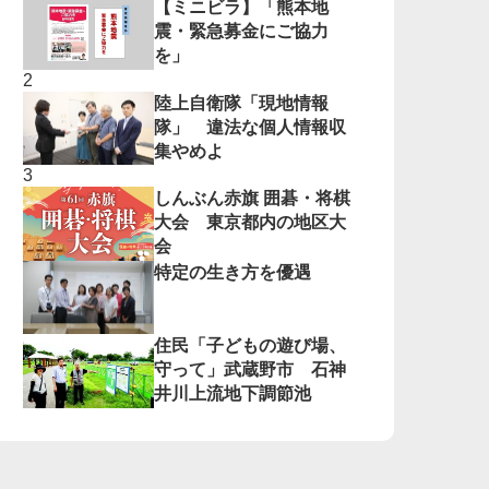
【ミニビラ】「熊本地
震・緊急募金にご協力
を」
陸上自衛隊「現地情報
隊」 違法な個人情報収
集やめよ
しんぶん赤旗 囲碁・将棋
大会 東京都内の地区大
会
特定の生き方を優遇
住民「子どもの遊び場、
守って」武蔵野市 石神
井川上流地下調節池