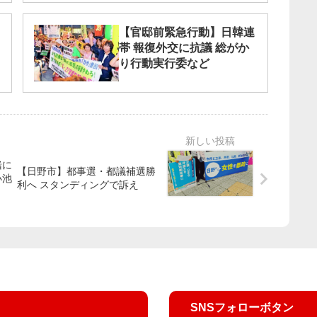
【官邸前緊急行動】日韓連
帯 報復外交に抗議 総がか
り行動実行委など
緒に
【日野市】都事選・都議補選勝
小池
利へ スタンディングで訴え
SNSフォローボタン