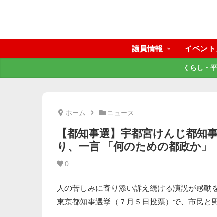
議員情報
イベント
くらし・平
ホーム
ニュース
【都知事選】宇都宮けんじ都知
り、一言 「何のための都政か」
0
人の苦しみに寄り添い訴え続ける演説が感動
東京都知事選挙（７月５日投票）で、市民と野