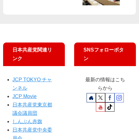
議
迫
へ
、
る
ど
撤
「
う
回
食
ぞ
求
の
め
安
宣
全
日本共産党関連リ
SNSフォローボタ
伝
」
ンク
ン
検
証
棚
上
JCP TOKYO チャ
最新の情報はこち
げ
ンネル
らから
／
JCP Movie
都
日本共産党東京都
議
議会議員団
会
しんぶん赤旗
日本共産党中央委
員会