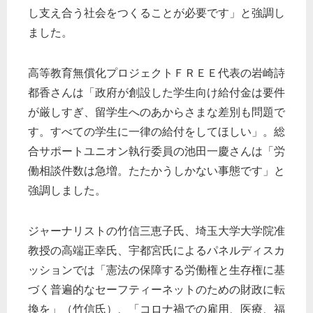
し支え合う社会をつくることが必要です」と強調し
ました。
高等教育無償化プロジェクトＦＲＥＥ代表の岩崎詩
都香さんは「政府が創設した学生向け給付金は要件
が厳しすぎ、留学生へのあからさまな差別も問題で
す。すべての学生に一律の給付をしてほしい」。総
合サポートユニオン執行委員の池田一慶さんは「労
働相談件数は急増。たたかうしかない事態です」と
強調しました。
ジャーナリストの竹信三恵子氏、埼玉大学大学院准
教授の高端正幸氏、宇都宮氏によるパネルディスカ
ッションでは「憲法の保障する労働権と生存権に基
づく普遍的なセーフティーネットのための財政に転
換を」（竹信氏）、「コロナ禍での雇用、医療、福