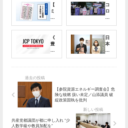
【
コ
ミ
ロ
ニ
ナ
ビ
対
ラ
応
】
後
《
日
20
退
豊
本
25
さ
洲
共
都
せ
移
産
議
る
転
党
選
》
オ
予
労
自
ン
定
組
民
ラ
候
・
都
イ
【参院資源エネルギー調査会】危
補
医
議
ン
険な核燃 扱い未定／山添議員 破
者
療
綻政策固執を批判
豊
東
一
団
洲
京
覧
体
へ
演
が
移
説
共産党都議団が都に申し入れ “少
抗
転
会
人数学級や教員加配を”