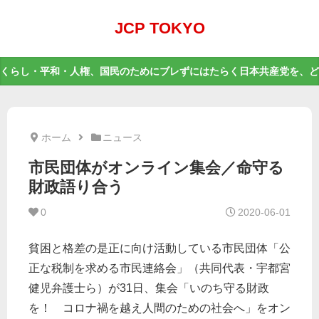
JCP TOKYO
くらし・平和・人権、国民のためにブレずにはたらく日本共産党を、ど
ホーム
ニュース
市民団体がオンライン集会／命守る
財政語り合う
0
2020-06-01
貧困と格差の是正に向け活動している市民団体「公
正な税制を求める市民連絡会」（共同代表・宇都宮
健児弁護士ら）が31日、集会「いのち守る財政
を！ コロナ禍を越え人間のための社会へ」をオン