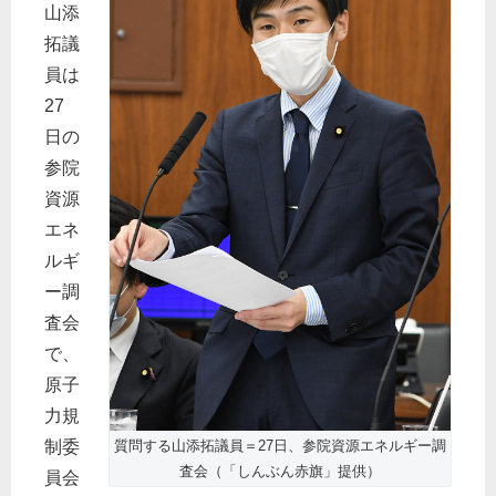
山添
拓議
員は
27
日の
参院
資源
エネ
ルギ
ー調
査会
で、
原子
力規
質問する山添拓議員＝27日、参院資源エネルギー調
制委
査会（「しんぶん赤旗」提供）
員会