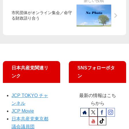
い
デ
要
」
モ
請
市民団体がオンライン集会／命守
法
る財政語り合う
務
省
昨
年
10
月
ま
で
日本共産党関連リ
SNSフォローボタ
認
ンク
ン
識
／
山
JCP TOKYO チャ
最新の情報はこち
添
ンネル
らから
拓
JCP Movie
議
員
日本共産党東京都
に
議会議員団