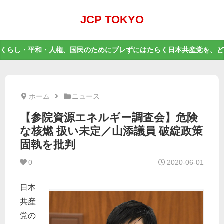
JCP TOKYO
くらし・平和・人権、国民のためにブレずにはたらく日本共産党を、ど
ホーム
ニュース
【参院資源エネルギー調査会】危険
な核燃 扱い未定／山添議員 破綻政策
固執を批判
0
2020-06-01
日本
共産
党の