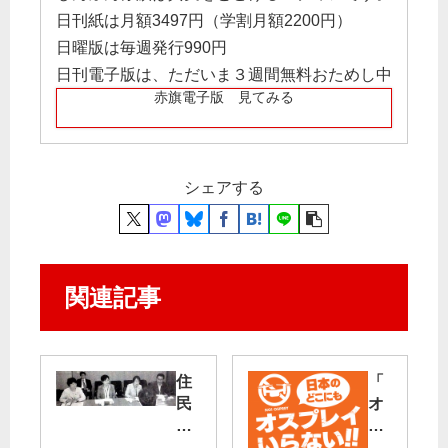
日刊紙は月額3497円（学割月額2200円）
日曜版は毎週発行990円
日刊電子版は、ただいま３週間無料おためし中
赤旗電子版 見てみる
シェアする
関連記事
住
「
民
オ
参
ス
加
プ