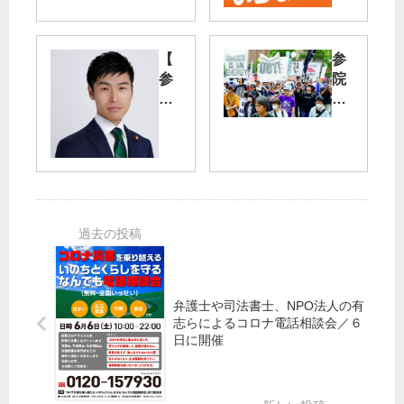
な
レ
い
イ
【
参
防
は
参
院
災
い
院
選
訓
ら
法
で
練
な
務
政
自
い
委
治
衛
」
】
変
隊
21
検
え
演
日
事
る
習
に
長
／
計
東
勤
市
画
京
務
民
党
集
延
が
都
会
弁護士や司法書士、NPO法人の有
長
安
議
志らによるコロナ電話相談会／６
「
倍
団
日に開催
必
や
が
要
め
中
な
ろ
止