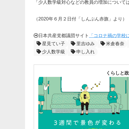
「少人数学級対心などの教員の増加について
（2020年６月２日付「しんぶん赤旗」より）
日本共産党都議団サイト
「コロナ禍の学校
星見てい子
里吉ゆみ
米倉春奈
少人数学級
申し入れ
くらしと政