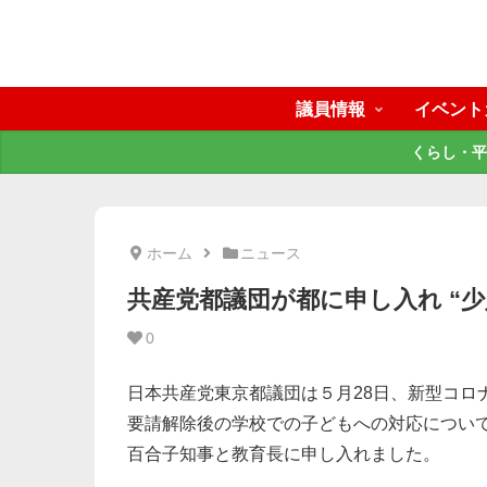
議員情報
イベント
くらし・平
ホーム
ニュース
共産党都議団が都に申し入れ “
0
日本共産党東京都議団は５月28日、新型コロ
要請解除後の学校での子どもへの対応につい
百合子知事と教育長に申し入れました。