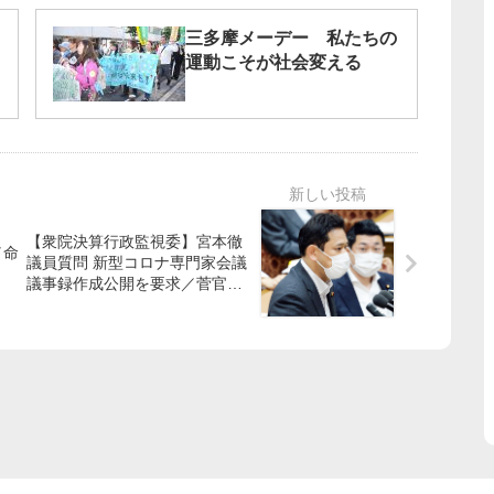
三多摩メーデー 私たちの
運動こそが社会変える
【衆院決算行政監視委】宮本徹
／命
議員質問 新型コロナ専門家会議
議事録作成公開を要求／菅官房
長官「止める立場ない」