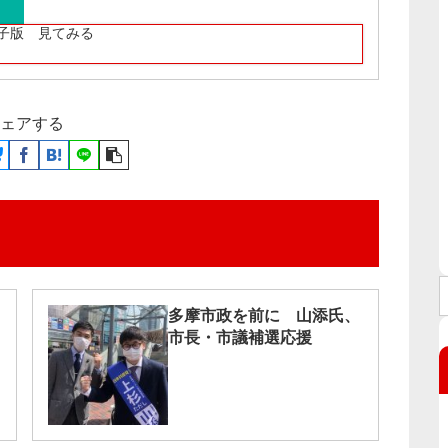
子版 見てみる
ェアする
多摩市政を前に 山添氏、
市長・市議補選応援