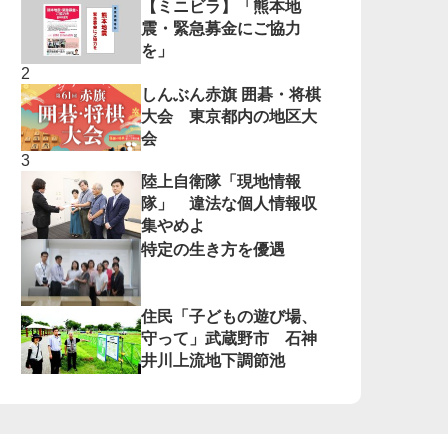
【ミニビラ】「熊本地
震・緊急募金にご協力
を」
しんぶん赤旗 囲碁・将棋
大会 東京都内の地区大
会
陸上自衛隊「現地情報
隊」 違法な個人情報収
集やめよ
特定の生き方を優遇
住民「子どもの遊び場、
守って」武蔵野市 石神
井川上流地下調節池