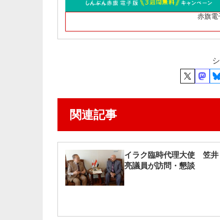
赤旗電
シ
関連記事
イラク臨時代理大使 笠井
亮議員が訪問・懇談