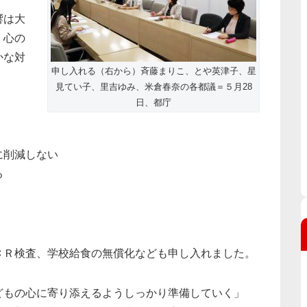
響は大
、心の
かな対
申し入れる（右から）斉藤まりこ、とや英津子、星
見てい子、里吉ゆみ、米倉春奈の各都議＝５月28
日、都庁
に削減しない
る
ＣＲ検査、学校給食の無償化なども申し入れました。
どもの心に寄り添えるようしっかり準備していく」