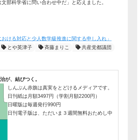
は文部科学省に問い合わせ中だ」と応えました。
における対応と少人数学級推進に関する申し入れ」
とや英津子
斉藤まりこ
共産党都議団
治が、結びつく。
しんぶん赤旗は真実をとどけるメディアです。
日刊紙は月額3497円（学割月額2200円）
日曜版は毎週発行990円
日刊電子版は、ただいま３週間無料おためし中