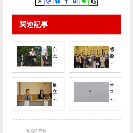
関連記事
自
感
民
染
党
拡
政
大
治
起
終
こ
足
オ
わ
さ
立
ス
り
ぬ
区
プ
に
対
長
レ
｜
策
選
イ
板
を
：
無
橋
斉
通
・
党
藤
告