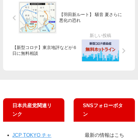
竹
都
候
再
内
議
補
開
【羽田新ルート】 騒音 夏さらに
予
団
公
悪化の恐れ
定
が
開
候
知
討
補
事
論
訴
に
【新型コロナ】東京地評などが６
え
予
日に無料相談
算
要
望
提
出
日本共産党関連リ
SNSフォローボタ
ンク
ン
JCP TOKYO チャ
最新の情報はこち