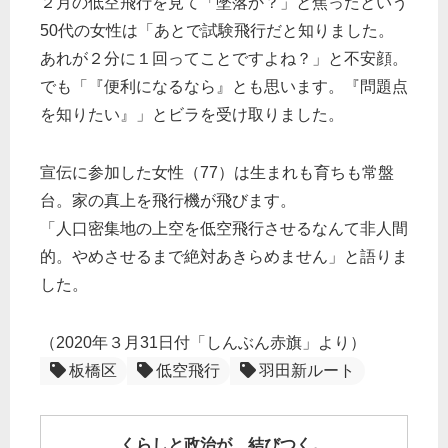
２月の低空飛行を見て「墜落か？」と焦ったという
50代の女性は「あとで試験飛行だと知りました。
あれが２分に１回ってことですよね？」と不安顔。
でも「『便利になるなら』とも思います。『問題点
を知りたい』」とビラを受け取りました。
宣伝に参加した女性（77）は生まれも育ちも常盤
台。家の真上を飛行機が飛びます。
「人口密集地の上空を低空飛行させるなんて非人間
的。やめさせるまで絶対あきらめません」と語りま
した。
（2020年３月31日付「しんぶん赤旗」より）
板橋区
低空飛行
羽田新ルート
くらしと政治が、結びつく。