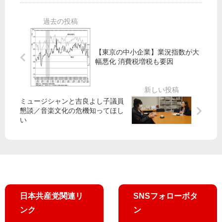
ら
産
】
自
党
山
維
躍
添
の
進
拓
横
を
議
【東京の中小企業】業況指数が大
暴
／
員
幅悪化 消費税増税も要因
に
19
“羽
抗
日
田
議
公
新
ミュージシャンと吉良よし子議員
示
ル
懇談／音楽文化の危機知ってほし
日
ー
い
池
ト
内
撤
さ
回
お
を”
り
騒
東
音
京
・
日本共産党関連リ
SNSフォローボタ
比
落
ンク
ン
例
下
候
物