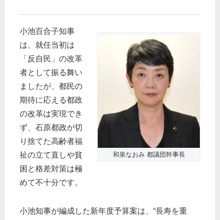
小池百合子知事
は、就任当初は
「反自民」の改革
者として振る舞い
ましたが、都民の
期待に応える都政
の改革は実現でき
ず、石原都政が切
り捨てた高齢者福
祉の立て直しや貧
和泉なおみ 都議団幹事長
困と格差対策は極
めて不十分です。
小池知事が編成した新年度予算案は、“長寿を重