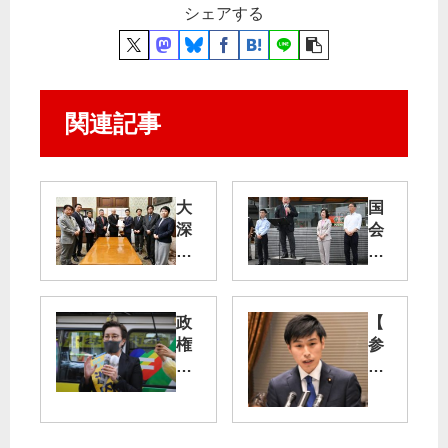
シェアする
関連記事
大
国
深
会
度
「
法
異
廃
常
止
事
政
【
法
態
権
参
案
」
交
院
を
小
代
予
提
池
へ
算
出
氏
共
委