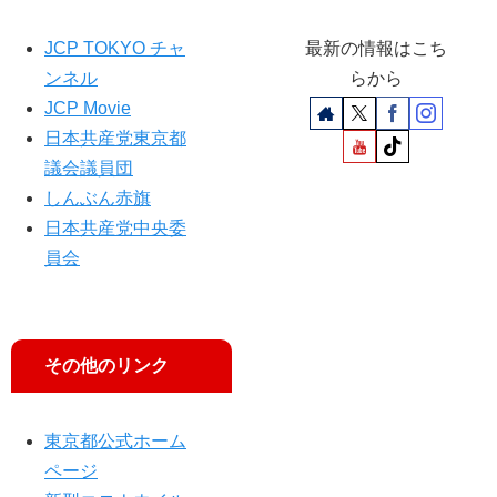
補
な
の
ど
JCP TOKYO チャ
最新の情報はこち
訴
未
ンネル
らから
え
解
JCP Movie
決
日本共産党東京都
議会議員団
しんぶん赤旗
日本共産党中央委
員会
その他のリンク
東京都公式ホーム
ページ